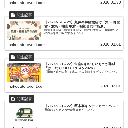
2026.01.30
hakodate-event.com
【2026/2/20～24】丸井今井函館店で「第63回 函
館・渡島・檜山 教育・福祉合同作品展」
特別支援学級・特別支援学校、障がい者施設・事業所など
の作品を展示即売するイベント。
2026.02.01
hakodate-event.com
【2026/2/21～22】道南のおいしいものが集結
「はこだてFOODフェスタ2026」
「函館・道南の食」の魅力が大集結するグルメイベント。
2026.02.01
hakodate-event.com
【2026/2/21～22】啄木亭キッチンカーイベント
道南のキッチンカーが集まるイベント。
2026.02.02