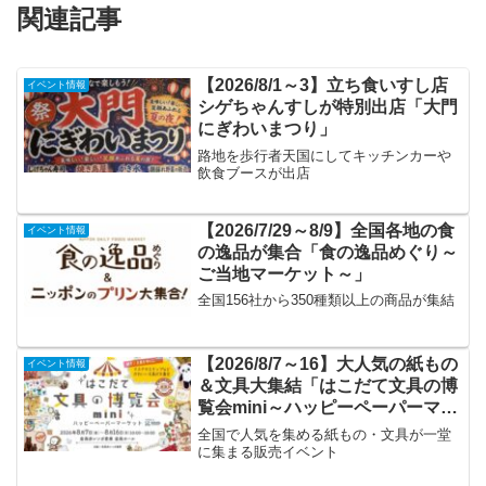
関連記事
【2026/8/1～3】立ち食いすし店
イベント情報
シゲちゃんすしが特別出店「大門
にぎわいまつり」
路地を歩行者天国にしてキッチンカーや
飲食ブースが出店
【2026/7/29～8/9】全国各地の食
イベント情報
の逸品が集合「食の逸品めぐり～
ご当地マーケット～」
全国156社から350種類以上の商品が集結
【2026/8/7～16】大人気の紙もの
イベント情報
＆文具大集結「はこだて文具の博
覧会mini～ハッピーペーパーマー
ケット～」
全国で人気を集める紙もの・文具が一堂
に集まる販売イベント