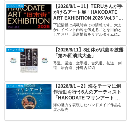
【2026/8/1～11】TERUさんが手
イベント情報
がけるアート展「HAKODATE
ART EXHIBITION 2026 Vol.3 “旧
市街”」
下記情報は掲載時点での情報です。大ま
かにイベント内容を伝えることを目的と
しており、最新情報をリアルタイムに発
信するものではありません。最新情報は
必ずGLAYオフィシャルサイトや公式SNS
アカウントなどでご確認ください。イベ
【2026/8/11】8団体が武芸を披露
イベント情報
ント名HAKODA...
「第25回演武大会」
弓道、柔道、空手道、合気道、杖道、剣
道、居合道、沖縄古武術
【2026/8/1～2】海をテーマに創
イベント情報
作活動を行う6人のアーティスト
「HAKODATE マリンアート ～
波と光が織りなす癒しの空間～」
海の魅力を表現したハンドメイド作品を
展示販売