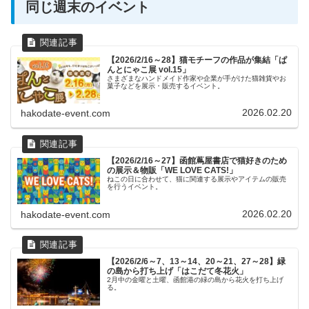
同じ週末のイベント
【2026/2/16～28】猫モチーフの作品が集結「ぱ
んとにゃこ展 vol.15」
さまざまなハンドメイド作家や企業が手がけた猫雑貨やお
菓子などを展示・販売するイベント。
2026.02.20
hakodate-event.com
【2026/2/16～27】函館蔦屋書店で猫好きのため
の展示＆物販「WE LOVE CATS!」
ねこの日に合わせて、猫に関連する展示やアイテムの販売
を行うイベント。
2026.02.20
hakodate-event.com
【2026/2/6～7、13～14、20～21、27～28】緑
の島から打ち上げ「はこだて冬花火」
2月中の金曜と土曜、函館港の緑の島から花火を打ち上げ
る。