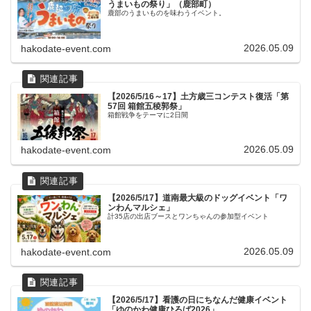
うまいもの祭り」（鹿部町）
鹿部のうまいものを味わうイベント。
2026.05.09
hakodate-event.com
【2026/5/16～17】土方歳三コンテスト復活「第
57回 箱館五稜郭祭」
箱館戦争をテーマに2日間
2026.05.09
hakodate-event.com
【2026/5/17】道南最大級のドッグイベント「ワ
ンわんマルシェ」
計35店の出店ブースとワンちゃんの参加型イベント
2026.05.09
hakodate-event.com
【2026/5/17】看護の日にちなんだ健康イベント
「ゆのかわ健康ひろば2026」