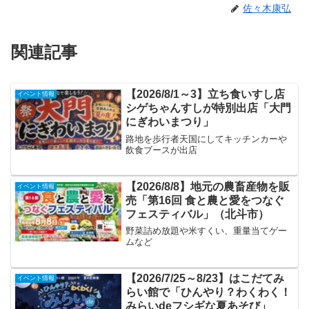
佐々木康弘
関連記事
【2026/8/1～3】立ち食いすし店
イベント情報
シゲちゃんすしが特別出店「大門
にぎわいまつり」
路地を歩行者天国にしてキッチンカーや
飲食ブースが出店
【2026/8/8】地元の農畜産物を販
イベント情報
売「第16回 食と農と愛をつなぐ
フェスティバル」（北斗市）
野菜詰め放題や米すくい、重量当てゲー
ムなど
【2026/7/25～8/23】はこだてみ
イベント情報
らい館で「ひんやり？わくわく！
みらいdeフシギな夏あそび」