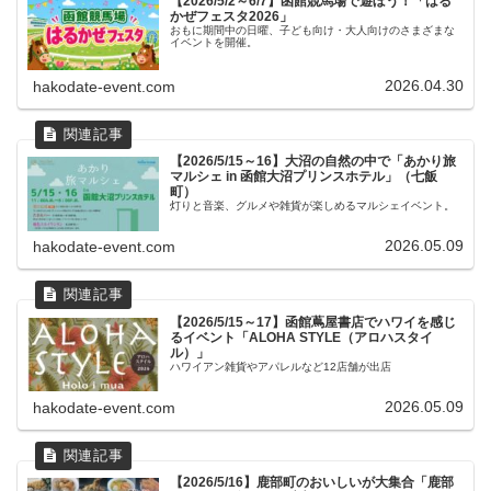
【2026/5/2～6/7】函館競馬場で遊ぼう！「はる
かぜフェスタ2026」
おもに期間中の日曜、子ども向け・大人向けのさまざまな
イベントを開催。
2026.04.30
hakodate-event.com
【2026/5/15～16】大沼の自然の中で「あかり旅
マルシェ in 函館大沼プリンスホテル」（七飯
町）
灯りと音楽、グルメや雑貨が楽しめるマルシェイベント。
2026.05.09
hakodate-event.com
【2026/5/15～17】函館蔦屋書店でハワイを感じ
るイベント「ALOHA STYLE（アロハスタイ
ル）」
ハワイアン雑貨やアパレルなど12店舗が出店
2026.05.09
hakodate-event.com
【2026/5/16】鹿部町のおいしいが大集合「鹿部