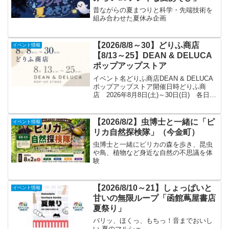
昔ながらの夏まつりと科学・先端技術を
組み合わせた夏休み企画
【2026/8/8～30】どりふ商店
イベント情報
【8/13～25】DEAN & DELUCA
ポップアップストア
イベント名どりふ商店DEAN & DELUCA
ポップアップストア開催日時どりふ商
店 2026年8月8日(土)～30日(日) 各日
10:00～18:30 ※最終日17:00終了DEAN
& DELUCAポップアップストア 2026年8
月13日...
【2026/8/2】虫博士と一緒に「ピ
イベント情報
リカ自然探検隊」（今金町）
虫博士と一緒にピリカの森を歩き、昆虫
や鳥、植物など身近な自然の不思議を体
験
【2026/8/10～21】しょっぱいと
イベント情報
甘いの無限ループ「函館蔦屋書店
夏祭り」
パリッ、ほくっ、もちっ！音までおいし
い 夏のマルシェ