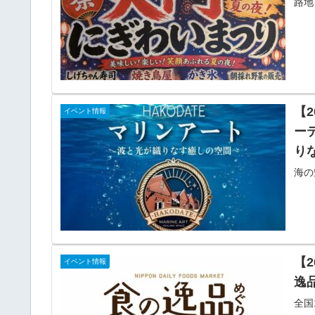
路地
【
イベント情報
ー
り
海の
【2
イベント情報
逸
全国