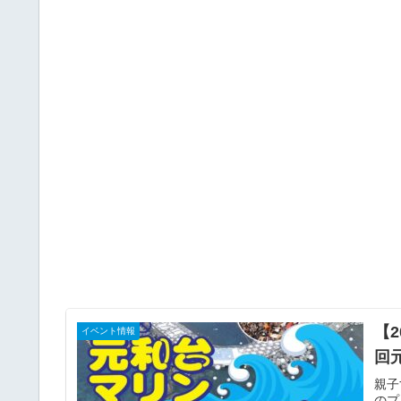
【
イベント情報
回
親子
のプ