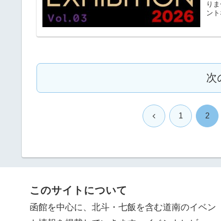
りま
ント
次
前
1
2
へ
このサイトについて
函館を中心に、北斗・七飯を含む道南のイベン