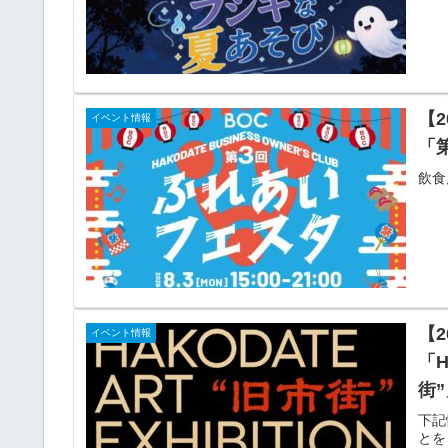
【
イベント情報
「
飲食
【2
イベント情報
「H
街
下記
とを