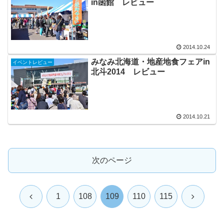
in函館 レビュー
2014.10.24
みなみ北海道・地産地食フェアin
イベントレビュー
北斗2014 レビュー
2014.10.21
次のページ
前
次
1
108
109
110
115
へ
へ