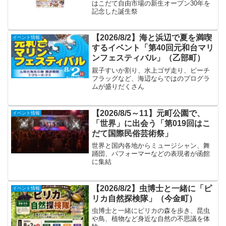
はこだて自由市場の新生オープン30年を
記念した誕生祭
【2026/8/2】海と浜辺で夏を満喫
イベント情報
するイベント「第40回元和台マリ
ンフェスティバル」（乙部町）
親子すいか割り、水上ゴザ走り、ビーチ
フラッグなど、海辺ならではのプログラ
ムが盛りだくさん
【2026/8/5～11】元町公園で、
イベント情報
「世界」に出会う「第019回はこ
だて国際民俗芸術祭」
世界と国内各地からミュージシャン、舞
踊団、パフォーマーなどの表現者が函館
に集結
【2026/8/2】虫博士と一緒に「ピ
イベント情報
リカ自然探検隊」（今金町）
虫博士と一緒にピリカの森を歩き、昆虫
や鳥、植物など身近な自然の不思議を体