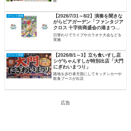
験
【2026/7/31～8/2】演奏を聞きな
イベント情報
がらビアガーデン「ファンタジア
クロス 十字街商盛会の港まつ
り」
日替わりでライブやカラオケ大会などを
実施
【2026/8/1～3】立ち食いすし店
イベント情報
シゲちゃんすしが特別出店「大門
にぎわいまつり」
路地を歩行者天国にしてキッチンカーや
飲食ブースが出店
広告