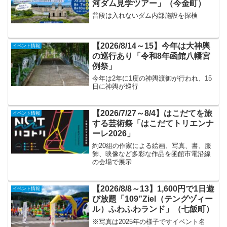
河ダム見学ツアー」（今金町）
普段は入れないダム内部施設を探検
【2026/8/14～15】今年は大神輿
イベント情報
の巡行あり「令和8年函館八幡宮
例祭」
今年は2年に1度の神輿渡御が行われ、15
日に神輿が巡行
【2026/7/27～8/4】はこだてを旅
イベント情報
する芸術祭「はこだてトリエンナ
ーレ2026」
約20組の作家による絵画、写真、書、服
飾、映像など多彩な作品を函館市電沿線
の会場で展示
【2026/8/8～13】1,600円で1日遊
イベント情報
び放題「109”Ziel（テングヅィー
ル）ふわふわランド」（七飯町）
※写真は2025年の様子ですイベント名