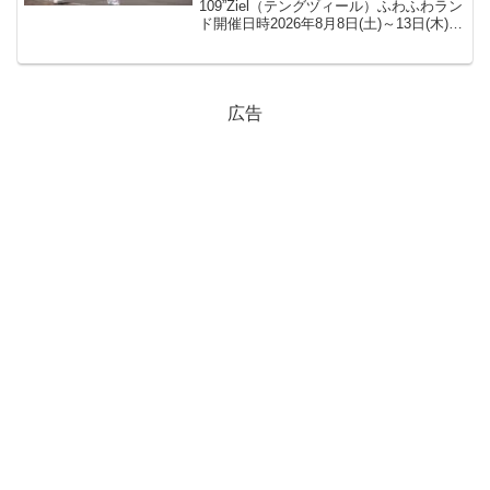
109”Ziel（テングヅィール）ふわふわラン
ド開催日時2026年8月8日(土)～13日(木)
各日10:00～16:00※縁日は8月11日(火)・
12日(水)の9:00～16:00会場109”Ziel...
広告