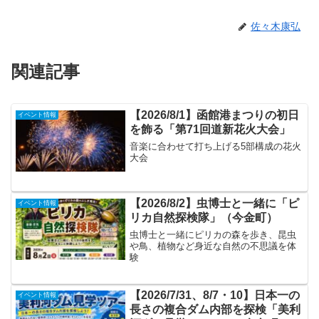
佐々木康弘
関連記事
【2026/8/1】函館港まつりの初日
イベント情報
を飾る「第71回道新花火大会」
音楽に合わせて打ち上げる5部構成の花火
大会
【2026/8/2】虫博士と一緒に「ピ
イベント情報
リカ自然探検隊」（今金町）
虫博士と一緒にピリカの森を歩き、昆虫
や鳥、植物など身近な自然の不思議を体
験
【2026/7/31、8/7・10】日本一の
イベント情報
長さの複合ダム内部を探検「美利