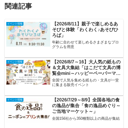
関連記事
【2026/8/11】親子で楽しめるあ
イベント情報
そびと体験「わくわく♪あそびひ
ろば」
年齢に合わせて楽しめるさまざまなプロ
グラムを用意
【2026/8/7～16】大人気の紙もの
イベント情報
＆文具大集結「はこだて文具の博
覧会mini～ハッピーペーパーマー
ケット～」
全国で人気を集める紙もの・文具が一堂
に集まる販売イベント
【2026/7/29～8/9】全国各地の食
イベント情報
の逸品が集合「食の逸品めぐり～
ご当地マーケット～」
全国156社から350種類以上の商品が集結