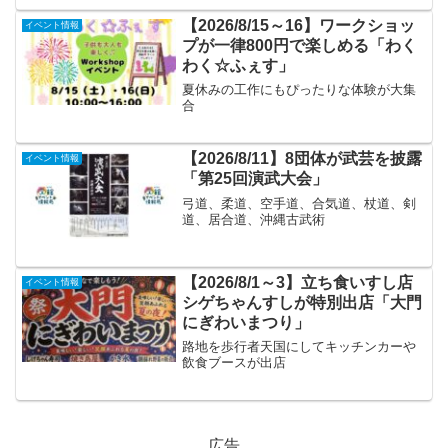
【2026/8/15～16】ワークショッ
イベント情報
プが一律800円で楽しめる「わく
わく☆ふぇす」
夏休みの工作にもぴったりな体験が大集
合
【2026/8/11】8団体が武芸を披露
イベント情報
「第25回演武大会」
弓道、柔道、空手道、合気道、杖道、剣
道、居合道、沖縄古武術
【2026/8/1～3】立ち食いすし店
イベント情報
シゲちゃんすしが特別出店「大門
にぎわいまつり」
路地を歩行者天国にしてキッチンカーや
飲食ブースが出店
広告