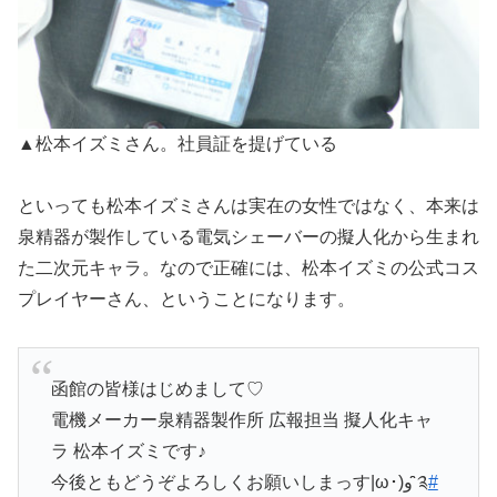
▲松本イズミさん。社員証を提げている
といっても松本イズミさんは実在の女性ではなく、本来は
泉精器が製作している電気シェーバーの擬人化から生まれ
た二次元キャラ。なので正確には、松本イズミの公式コス
プレイヤーさん、ということになります。
函館の皆様はじめまして♡
電機メーカー泉精器製作所 広報担当 擬人化キャ
ラ 松本イズミです♪
今後ともどうぞよろしくお願いしまっす|ω･)و ̑̑༉
#