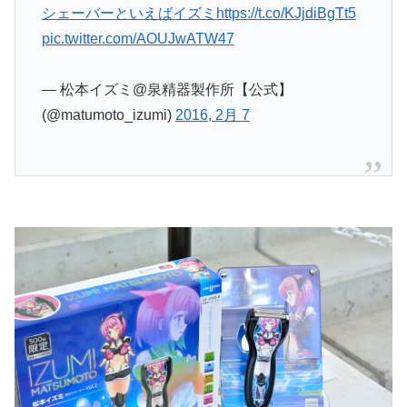
シェーバーといえばイズミ
https://t.co/KJjdiBgTt5
pic.twitter.com/AOUJwATW47
— 松本イズミ@泉精器製作所【公式】
(@matumoto_izumi)
2016, 2月 7