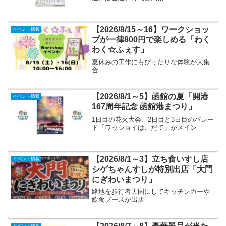
【2026/8/15～16】ワークショッ
イベント情報
プが一律800円で楽しめる「わく
わく☆ふぇす」
夏休みの工作にもぴったりな体験が大集
合
【2026/8/1～5】函館の夏「開港
イベント情報
167周年記念 函館港まつり」
1日目の花火大会、2日目と3日目のパレー
ド「ワッショイはこだて」がメイン
【2026/8/1～3】立ち食いすし店
イベント情報
シゲちゃんすしが特別出店「大門
にぎわいまつり」
路地を歩行者天国にしてキッチンカーや
飲食ブースが出店