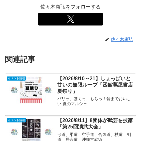
佐々木康弘をフォローする
佐々木康弘
関連記事
【2026/8/10～21】しょっぱいと
イベント情報
甘いの無限ループ「函館蔦屋書店
夏祭り」
パリッ、ほくっ、もちっ！音までおいし
い 夏のマルシェ
【2026/8/11】8団体が武芸を披露
イベント情報
「第25回演武大会」
弓道、柔道、空手道、合気道、杖道、剣
道、居合道、沖縄古武術