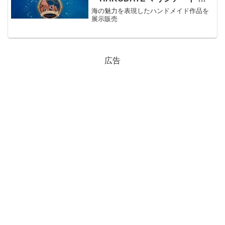
波と光が織りなす癒しの空間～」
海の魅力を表現したハンドメイド作品を
展示販売
広告