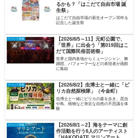
るかも？「はこだて自由市場 誕
生祭」
はこだて自由市場の新生オープン30年を
記念した誕生祭
【2026/8/5～11】元町公園で、
イベント情報
「世界」に出会う「第019回はこ
だて国際民俗芸術祭」
世界と国内各地からミュージシャン、舞
踊団、パフォーマーなどの表現者が函館
に集結
【2026/8/2】虫博士と一緒に「ピ
イベント情報
リカ自然探検隊」（今金町）
虫博士と一緒にピリカの森を歩き、昆虫
や鳥、植物など身近な自然の不思議を体
験
【2026/8/1～2】海をテーマに創
イベント情報
作活動を行う6人のアーティスト
「HAKODATE マリンアート ～