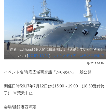
作者 nachtjagd (個人的に撮影者氏より送信していただきまし
た。) [
CC BY-SA 4.0
],
ウィキメディア・コモンズ経由で
2017.06.29
イベント名/海底広域研究船「かいめい」一般公開
開催日時/2017年7月12日(水)15:00～19:00 (18:30受付終
了) ※荒天中止
会場/函館港西埠頭