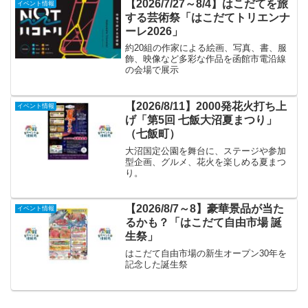
【2026/7/27～8/4】はこだてを旅
イベント情報
する芸術祭「はこだてトリエンナ
ーレ2026」
約20組の作家による絵画、写真、書、服
飾、映像など多彩な作品を函館市電沿線
の会場で展示
【2026/8/11】2000発花火打ち上
イベント情報
げ「第5回 七飯大沼夏まつり」
（七飯町）
大沼国定公園を舞台に、ステージや参加
型企画、グルメ、花火を楽しめる夏まつ
り。
【2026/8/7～8】豪華景品が当た
イベント情報
るかも？「はこだて自由市場 誕
生祭」
はこだて自由市場の新生オープン30年を
記念した誕生祭