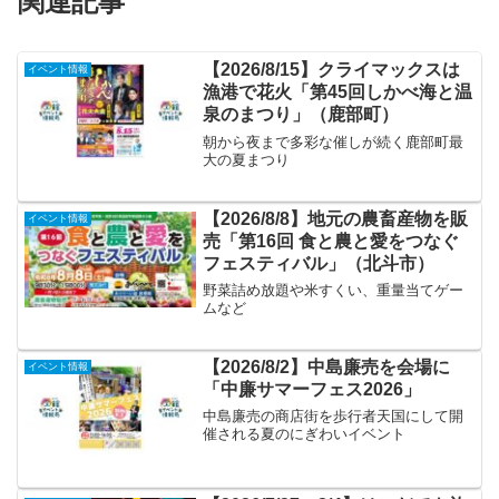
関連記事
【2026/8/15】クライマックスは
イベント情報
漁港で花火「第45回しかべ海と温
泉のまつり」（鹿部町）
朝から夜まで多彩な催しが続く鹿部町最
大の夏まつり
【2026/8/8】地元の農畜産物を販
イベント情報
売「第16回 食と農と愛をつなぐ
フェスティバル」（北斗市）
野菜詰め放題や米すくい、重量当てゲー
ムなど
【2026/8/2】中島廉売を会場に
イベント情報
「中廉サマーフェス2026」
中島廉売の商店街を歩行者天国にして開
催される夏のにぎわいイベント