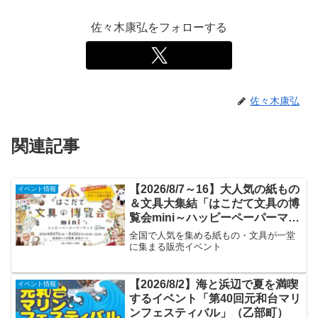
佐々木康弘をフォローする
佐々木康弘
関連記事
【2026/8/7～16】大人気の紙もの
イベント情報
＆文具大集結「はこだて文具の博
覧会mini～ハッピーペーパーマー
ケット～」
全国で人気を集める紙もの・文具が一堂
に集まる販売イベント
【2026/8/2】海と浜辺で夏を満喫
イベント情報
するイベント「第40回元和台マリ
ンフェスティバル」（乙部町）