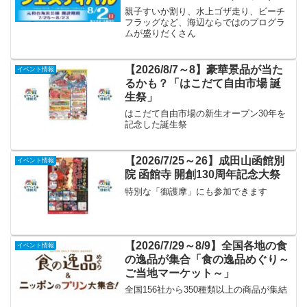
親子すいか割り、水上ゴザ走り、ビーチ
フラッグなど、海辺ならではのプログラ
ムが盛りだくさん
【2026/8/7～8】豪華景品が当た
イベント情報
るかも？「はこだて自由市場 誕
生祭」
はこだて自由市場の新生オープン30年を
記念した誕生祭
【2026/7/25～26】成田山函館別
イベント情報
院 函館寺 開創130周年記念大祭
特別な「御護摩」にも参加できます
【2026/7/29～8/9】全国各地の食
イベント情報
の逸品が集合「食の逸品めぐり～
ご当地マーケット～」
全国156社から350種類以上の商品が集結