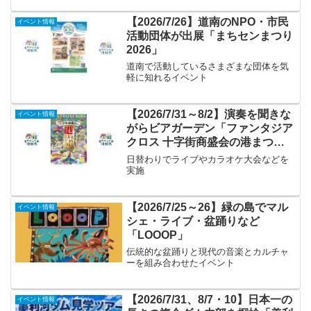
【2026/7/26】道南のNPO・市民
イベント情報
活動団体が出展「まちセンまつり
2026」
道南で活動しているさまざまな団体を気
軽に知れるイベント
【2026/7/31～8/2】演奏を聞きな
イベント情報
がらビアガーデン「ファンタジア
クロス 十字街商盛会の港まつ
り」
日替わりでライブやカラオケ大会などを
実施
【2026/7/25～26】緑の島でマル
イベント情報
シェ・ライブ・盆踊りなど
「LOOOP」
伝統的な盆踊りと現代の音楽とカルチャ
ーを組み合わせたイベント
【2026/7/31、8/7・10】日本一の
イベント情報