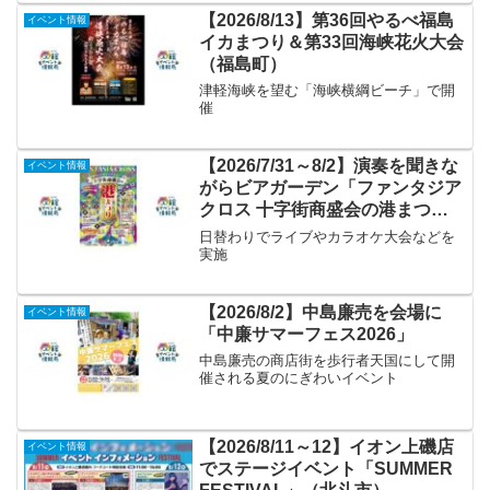
【2026/8/13】第36回やるべ福島
イベント情報
イカまつり＆第33回海峡花火大会
（福島町）
津軽海峡を望む「海峡横綱ビーチ」で開
催
【2026/7/31～8/2】演奏を聞きな
イベント情報
がらビアガーデン「ファンタジア
クロス 十字街商盛会の港まつ
り」
日替わりでライブやカラオケ大会などを
実施
【2026/8/2】中島廉売を会場に
イベント情報
「中廉サマーフェス2026」
中島廉売の商店街を歩行者天国にして開
催される夏のにぎわいイベント
【2026/8/11～12】イオン上磯店
イベント情報
でステージイベント「SUMMER