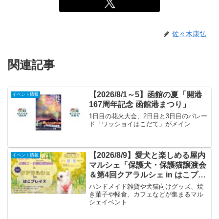
佐々木康弘
関連記事
【2026/8/1～5】函館の夏「開港
イベント情報
167周年記念 函館港まつり」
1日目の花火大会、2日目と3日目のパレー
ド「ワッショイはこだて」がメイン
【2026/8/9】愛犬と楽しめる屋内
イベント情報
マルシェ「保護犬・保護猫譲渡会
＆第4回クアラルシェ in はこプレ
イス」
ハンドメイド雑貨や犬猫向けグッズ、焼
き菓子や軽食、カフェなどが集まるマル
シェイベント