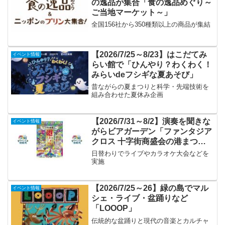
の逸品が集合「食の逸品めぐり～
ご当地マーケット～」
全国156社から350種類以上の商品が集結
【2026/7/25～8/23】はこだてみ
イベント情報
らい館で「ひんやり？わくわく！
みらいdeフシギな夏あそび」
昔ながらの夏まつりと科学・先端技術を
組み合わせた夏休み企画
【2026/7/31～8/2】演奏を聞きな
イベント情報
がらビアガーデン「ファンタジア
クロス 十字街商盛会の港まつ
り」
日替わりでライブやカラオケ大会などを
実施
【2026/7/25～26】緑の島でマル
イベント情報
シェ・ライブ・盆踊りなど
「LOOOP」
伝統的な盆踊りと現代の音楽とカルチャ