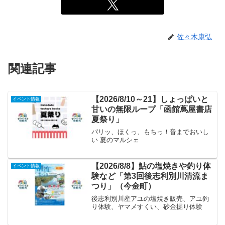
佐々木康弘
関連記事
【2026/8/10～21】しょっぱいと
イベント情報
甘いの無限ループ「函館蔦屋書店
夏祭り」
パリッ、ほくっ、もちっ！音までおいし
い 夏のマルシェ
【2026/8/8】鮎の塩焼きや釣り体
イベント情報
験など「第3回後志利別川清流ま
つり」（今金町）
後志利別川産アユの塩焼き販売、アユ釣
り体験、ヤマメすくい、砂金掘り体験