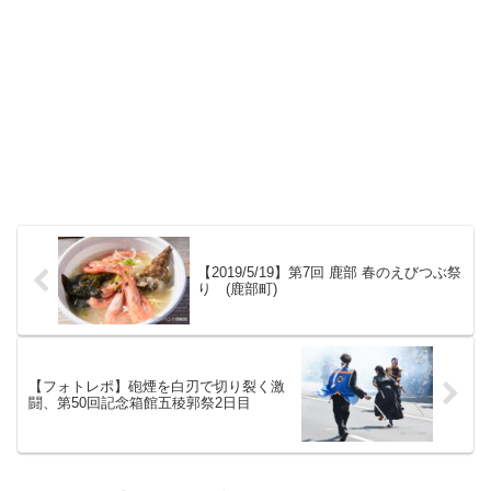
【2019/5/19】第7回 鹿部 春のえびつぶ祭
り (鹿部町)
【フォトレポ】砲煙を白刃で切り裂く激
闘、第50回記念箱館五稜郭祭2日目