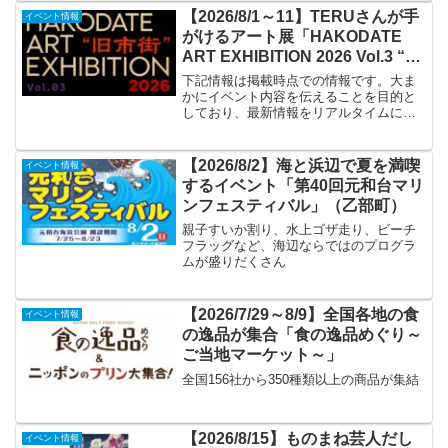
【2026/8/1～11】TERUさんが手
イベント情報
がけるアート展「HAKODATE
ART EXHIBITION 2026 Vol.3 “旧
市街”」
下記情報は掲載時点での情報です。大ま
かにイベント内容を伝えることを目的と
しており、最新情報をリアルタイムに発
信するものではありません。最新情報は
必ずGLAYオフィシャルサイトや公式SNS
アカウントなどでご確認ください。イベ
【2026/8/2】海と浜辺で夏を満喫
イベント情報
ント名HAKODA...
するイベント「第40回元和台マリ
ンフェスティバル」（乙部町）
親子すいか割り、水上ゴザ走り、ビーチ
フラッグなど、海辺ならではのプログラ
ムが盛りだくさん
【2026/7/29～8/9】全国各地の食
イベント情報
の逸品が集合「食の逸品めぐり～
ご当地マーケット～」
全国156社から350種類以上の商品が集結
【2026/8/15】ものまね芸人だし
イベント情報