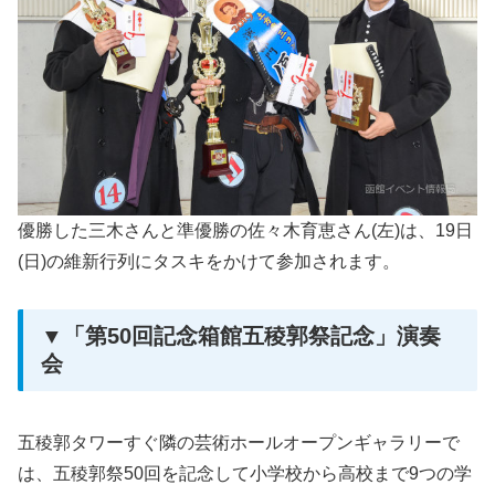
優勝した三木さんと準優勝の佐々木育恵さん(左)は、19日
(日)の維新行列にタスキをかけて参加されます。
▼「第50回記念箱館五稜郭祭記念」演奏
会
五稜郭タワーすぐ隣の芸術ホールオープンギャラリーで
は、五稜郭祭50回を記念して小学校から高校まで9つの学