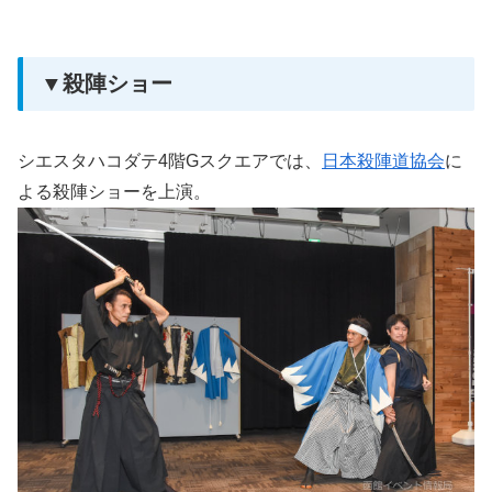
▼殺陣ショー
シエスタハコダテ4階Gスクエアでは、
日本殺陣道協会
に
よる殺陣ショーを上演。