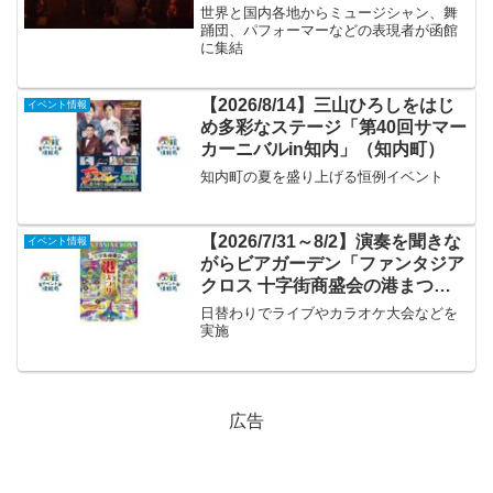
世界と国内各地からミュージシャン、舞
踊団、パフォーマーなどの表現者が函館
に集結
【2026/8/14】三山ひろしをはじ
イベント情報
め多彩なステージ「第40回サマー
カーニバルin知内」（知内町）
知内町の夏を盛り上げる恒例イベント
【2026/7/31～8/2】演奏を聞きな
イベント情報
がらビアガーデン「ファンタジア
クロス 十字街商盛会の港まつ
り」
日替わりでライブやカラオケ大会などを
実施
広告