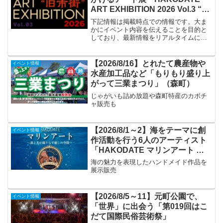
ART EXHIBITION 2026 Vol.3 “旧
市街”」
下記情報は掲載時点での情報です。大ま
かにイベント内容を伝えることを目的と
しており、最新情報をリアルタイムに発
信するものではありません。最新情報は
必ずGLAYオフィシャルサイトや公式SNS
アカウントなどでご確認ください。イベ
【2026/8/16】とれたて農産物や
イベント情報
ント名HAKODA...
水産加工品など「もりもり盛り上
がって三業まつり」（森町）
じゃがいも詰め放題や森町特産のカボチ
ャ販売も
【2026/8/1～2】海をテーマに創
イベント情報
作活動を行う6人のアーティスト
「HAKODATE マリンアート ～
波と光が織りなす癒しの空間～」
海の魅力を表現したハンドメイド作品を
展示販売
【2026/8/5～11】元町公園で、
イベント情報
「世界」に出会う「第019回はこ
だて国際民俗芸術祭」