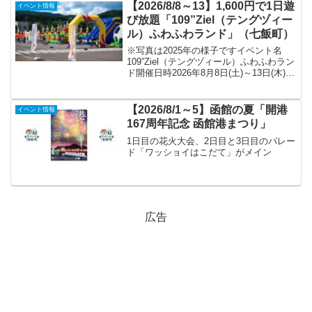
【2026/8/8～13】1,600円で1日遊
イベント情報
び放題「109”Ziel（テングヅィー
ル）ふわふわランド」（七飯町）
※写真は2025年の様子ですイベント名
109”Ziel（テングヅィール）ふわふわラン
ド開催日時2026年8月8日(土)～13日(木)
各日10:00～16:00※縁日は8月11日(火)・
12日(水)の9:00～16:00会場109”Ziel...
【2026/8/1～5】函館の夏「開港
イベント情報
167周年記念 函館港まつり」
1日目の花火大会、2日目と3日目のパレー
ド「ワッショイはこだて」がメイン
広告