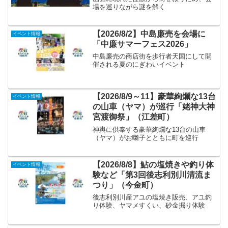
場を巡りながら謎を解く
【2026/8/2】中島廉売を会場に
イベント情報
「中廉サマーフェス2026」
中島廉売の商店街を歩行者天国にして開
催される夏のにぎわいイベント
【2026/8/9～11】豪華絢爛な13台
イベント情報
の山車（ヤマ）が巡行「姥神大神
宮渡御祭」（江差町）
神輿に供奉する豪華絢爛な13台の山車
（ヤマ）がお囃子とともに町を巡行
【2026/8/8】鮎の塩焼きや釣り体
イベント情報
験など「第3回後志利別川清流ま
つり」（今金町）
後志利別川産アユの塩焼き販売、アユ釣
り体験、ヤマメすくい、砂金掘り体験