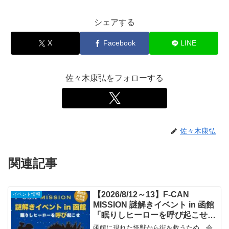
シェアする
X
Facebook
LINE
佐々木康弘をフォローする
佐々木康弘
関連記事
【2026/8/12～13】F-CAN
イベント情報
MISSION 謎解きイベント in 函館
「眠りしヒーローを呼び起こせ」
（北斗市）
函館に現れた怪獣から街を救うため、会