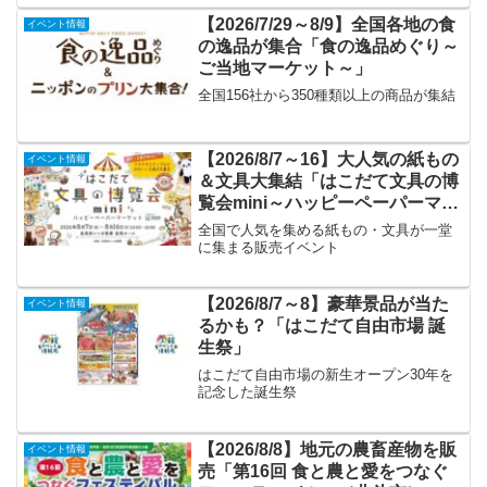
【2026/7/29～8/9】全国各地の食
イベント情報
の逸品が集合「食の逸品めぐり～
ご当地マーケット～」
全国156社から350種類以上の商品が集結
【2026/8/7～16】大人気の紙もの
イベント情報
＆文具大集結「はこだて文具の博
覧会mini～ハッピーペーパーマー
ケット～」
全国で人気を集める紙もの・文具が一堂
に集まる販売イベント
【2026/8/7～8】豪華景品が当た
イベント情報
るかも？「はこだて自由市場 誕
生祭」
はこだて自由市場の新生オープン30年を
記念した誕生祭
【2026/8/8】地元の農畜産物を販
イベント情報
売「第16回 食と農と愛をつなぐ