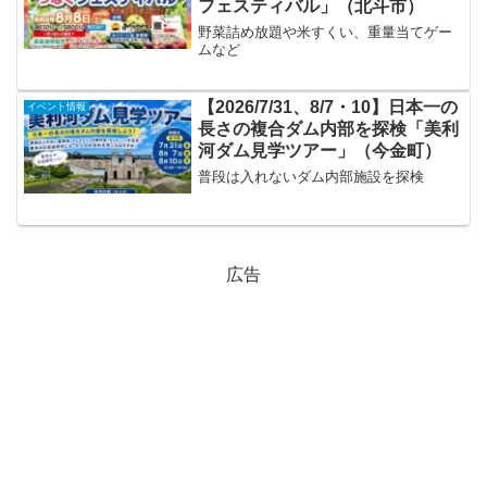
フェスティバル」（北斗市）
野菜詰め放題や米すくい、重量当てゲー
ムなど
【2026/7/31、8/7・10】日本一の
イベント情報
長さの複合ダム内部を探検「美利
河ダム見学ツアー」（今金町）
普段は入れないダム内部施設を探検
広告