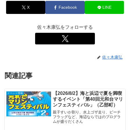
X
Facebook
LINE
佐々木康弘をフォローする
佐々木康弘
関連記事
【2026/8/2】海と浜辺で夏を満喫
イベント情報
するイベント「第40回元和台マリ
ンフェスティバル」（乙部町）
親子すいか割り、水上ゴザ走り、ビーチ
フラッグなど、海辺ならではのプログラ
ムが盛りだくさん