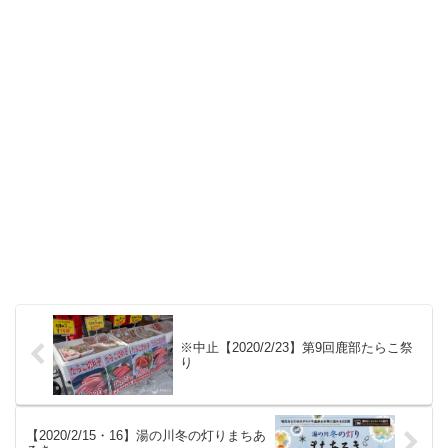
※中止【2020/2/23】第9回鹿部たらこ祭
り
【2020/2/15・16】湯の川冬の灯りまちあ