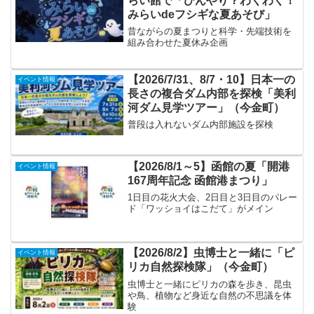
らい館で「ひんやり？わくわく！
みらいdeフシギな夏あそび」
昔ながらの夏まつりと科学・先端技術を
組み合わせた夏休み企画
【2026/7/31、8/7・10】日本一の
イベント情報
長さの複合ダム内部を探検「美利
河ダム見学ツアー」（今金町）
普段は入れないダム内部施設を探検
【2026/8/1～5】函館の夏「開港
イベント情報
167周年記念 函館港まつり」
1日目の花火大会、2日目と3日目のパレー
ド「ワッショイはこだて」がメイン
【2026/8/2】虫博士と一緒に「ピ
イベント情報
リカ自然探検隊」（今金町）
虫博士と一緒にピリカの森を歩き、昆虫
や鳥、植物など身近な自然の不思議を体
験