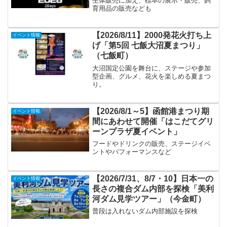
生体販売に加え、標本の展示・販売、飼
育用品の販売なども
【2026/8/11】2000発花火打ち上
イベント情報
げ「第5回 七飯大沼夏まつり」
（七飯町）
大沼国定公園を舞台に、ステージや参加
型企画、グルメ、花火を楽しめる夏まつ
り。
【2026/8/1～5】函館港まつり期
イベント情報
間にあわせて開催「はこだてグリ
ーンプラザ夏イベント」
フードやドリンクの販売、ステージイベ
ントやパフォーマンスなど
【2026/7/31、8/7・10】日本一の
イベント情報
長さの複合ダム内部を探検「美利
河ダム見学ツアー」（今金町）
普段は入れないダム内部施設を探検