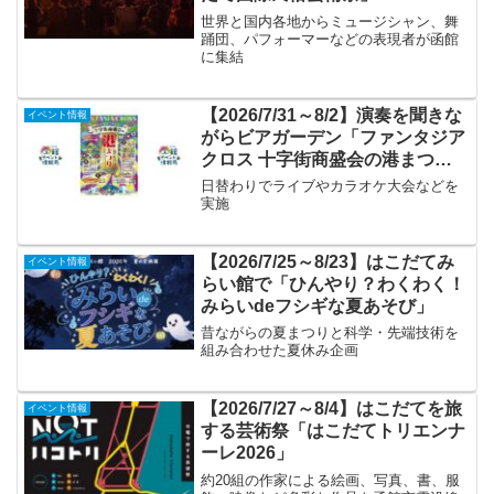
世界と国内各地からミュージシャン、舞
踊団、パフォーマーなどの表現者が函館
に集結
【2026/7/31～8/2】演奏を聞きな
イベント情報
がらビアガーデン「ファンタジア
クロス 十字街商盛会の港まつ
り」
日替わりでライブやカラオケ大会などを
実施
【2026/7/25～8/23】はこだてみ
イベント情報
らい館で「ひんやり？わくわく！
みらいdeフシギな夏あそび」
昔ながらの夏まつりと科学・先端技術を
組み合わせた夏休み企画
【2026/7/27～8/4】はこだてを旅
イベント情報
する芸術祭「はこだてトリエンナ
ーレ2026」
約20組の作家による絵画、写真、書、服