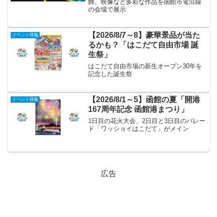
飾、映像など多彩な作品を函館市電沿線
の会場で展示
【2026/8/7～8】豪華景品が当た
イベント情報
るかも？「はこだて自由市場 誕
生祭」
はこだて自由市場の新生オープン30年を
記念した誕生祭
【2026/8/1～5】函館の夏「開港
イベント情報
167周年記念 函館港まつり」
1日目の花火大会、2日目と3日目のパレー
ド「ワッショイはこだて」がメイン
広告