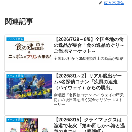
佐々木康弘
関連記事
【2026/7/29～8/9】全国各地の食
イベント情報
の逸品が集合「食の逸品めぐり～
ご当地マーケット～」
全国156社から350種類以上の商品が集結
【2026/8/1～2】リアル脱出ゲー
イベント情報
ム×名探偵コナン「疾風の追走
（ハイウェイ）からの脱出」
劇場版『名探偵コナン ハイウェイの堕天
使』の後日譚を描く完全オリジナルスト
ーリー
【2026/8/15】クライマックスは
イベント情報
漁港で花火「第45回しかべ海と温
泉のまつり」（鹿部町）