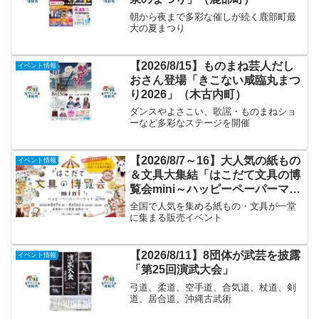
朝から夜まで多彩な催しが続く鹿部町最
大の夏まつり
【2026/8/15】ものまね芸人だし
イベント情報
おさん登場「きこない咸臨丸まつ
り2026」（木古内町）
ダンスやよさこい、歌謡・ものまねショ
ーなど多彩なステージを開催
【2026/8/7～16】大人気の紙もの
イベント情報
＆文具大集結「はこだて文具の博
覧会mini～ハッピーペーパーマー
ケット～」
全国で人気を集める紙もの・文具が一堂
に集まる販売イベント
【2026/8/11】8団体が武芸を披露
イベント情報
「第25回演武大会」
弓道、柔道、空手道、合気道、杖道、剣
道、居合道、沖縄古武術