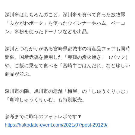
深川米はもちろんのこと、深川米を食べて育った放牧豚
「ふかがわポーク」を使ったウインナーやハム、ベーコ
ン、米粉を使ったドーナツなどを出品。
深川とつながりがある宮崎県都城市の特産品フェアも同時
開催。国産赤鶏を使用した「赤鶏の炭火焼き」（パック）
や、ご飯に乗せて食べる「宮崎牛ごはんだれ」など珍しい
商品が並ぶ。
深川市の隣、旭川市の老舗「梅屋」の「しゅうくりぃむ」
「珈琲しゅうくりぃむ」も特別販売。
参考までに昨年のフォトレポです▼
https://hakodate-event.com/2021/07/post-29129/