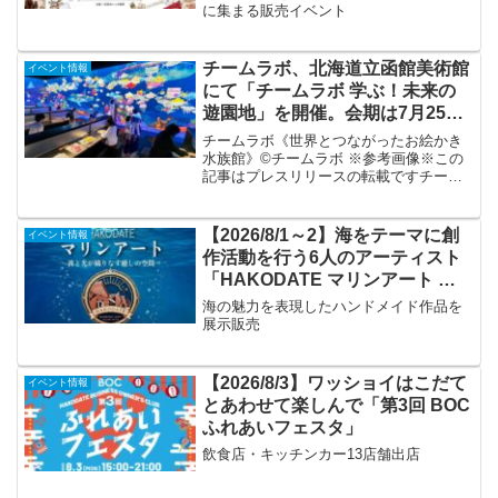
に集まる販売イベント
チームラボ、北海道立函館美術館
イベント情報
にて「チームラボ 学ぶ！未来の
遊園地」を開催。会期は7月25日
(土)から9月23日(水・祝)まで
チームラボ《世界とつながったお絵かき
水族館》©チームラボ ※参考画像※この
記事はプレスリリースの転載ですチーム
ラボは、北海道立函館美術館にて、「チ
ームラボ 学ぶ！未来の遊園地」を、2026
年7月25日(土)から9月23日(水・祝)まで開
【2026/8/1～2】海をテーマに創
イベント情報
催し...
作活動を行う6人のアーティスト
「HAKODATE マリンアート ～
波と光が織りなす癒しの空間～」
海の魅力を表現したハンドメイド作品を
展示販売
【2026/8/3】ワッショイはこだて
イベント情報
とあわせて楽しんで「第3回 BOC
ふれあいフェスタ」
飲食店・キッチンカー13店舗出店