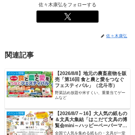
佐々木康弘をフォローする
佐々木康弘
関連記事
【2026/8/8】地元の農畜産物を販
イベント情報
売「第16回 食と農と愛をつなぐ
フェスティバル」（北斗市）
野菜詰め放題や米すくい、重量当てゲー
ムなど
【2026/8/7～16】大人気の紙もの
イベント情報
＆文具大集結「はこだて文具の博
覧会mini～ハッピーペーパーマー
ケット～」
全国で人気を集める紙もの・文具が一堂