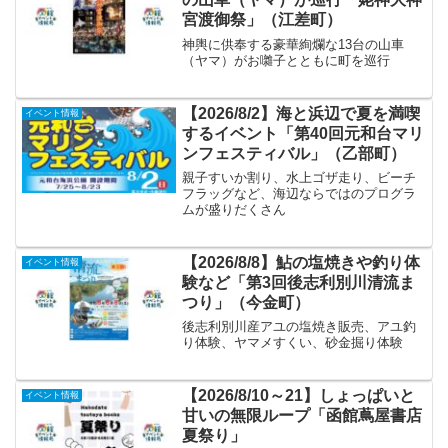
宮渡御祭」（江差町）
神輿に供奉する豪華絢爛な13台の山車
（ヤマ）がお囃子とともに町を巡行
【2026/8/2】海と浜辺で夏を満喫
イベント情報
するイベント「第40回元和台マリ
ンフェスティバル」（乙部町）
親子すいか割り、水上ゴザ走り、ビーチ
フラッグなど、海辺ならではのプログラ
ムが盛りだくさん
【2026/8/8】鮎の塩焼きや釣り体
イベント情報
験など「第3回後志利別川清流ま
つり」（今金町）
後志利別川産アユの塩焼き販売、アユ釣
り体験、ヤマメすくい、砂金掘り体験
【2026/8/10～21】しょっぱいと
イベント情報
甘いの無限ループ「函館蔦屋書店
夏祭り」