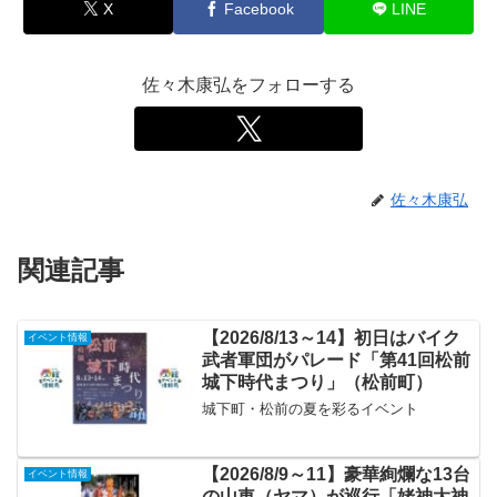
X
Facebook
LINE
佐々木康弘をフォローする
佐々木康弘
関連記事
【2026/8/13～14】初日はバイク
イベント情報
武者軍団がパレード「第41回松前
城下時代まつり」（松前町）
城下町・松前の夏を彩るイベント
【2026/8/9～11】豪華絢爛な13台
イベント情報
の山車（ヤマ）が巡行「姥神大神