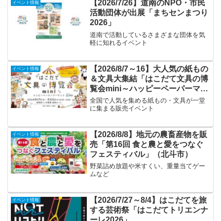
アカウントなどでご確認ください。イベ
【2026/7/26】道南のNPO・市民
イベント情報
ント名HAKODA...
活動団体が出展「まちセンまつり
2026」
道南で活動しているさまざまな団体を気
軽に知れるイベント
【2026/8/7～16】大人気の紙もの
イベント情報
＆文具大集結「はこだて文具の博
覧会mini～ハッピーペーパーマー
ケット～」
全国で人気を集める紙もの・文具が一堂
に集まる販売イベント
【2026/8/8】地元の農畜産物を販
イベント情報
売「第16回 食と農と愛をつなぐ
フェスティバル」（北斗市）
野菜詰め放題や米すくい、重量当てゲー
ムなど
【2026/7/27～8/4】はこだてを旅
イベント情報
する芸術祭「はこだてトリエンナ
ーレ2026」