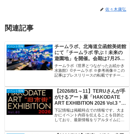
佐々木康弘
関連記事
チームラボ、北海道立函館美術館
イベント情報
にて「チームラボ 学ぶ！未来の
遊園地」を開催。会期は7月25日
(土)から9月23日(水・祝)まで
チームラボ《世界とつながったお絵かき
水族館》©チームラボ ※参考画像※この
記事はプレスリリースの転載ですチーム
ラボは、北海道立函館美術館にて、「チ
ームラボ 学ぶ！未来の遊園地」を、2026
年7月25日(土)から9月23日(水・祝)まで開
【2026/8/1～11】TERUさんが手
イベント情報
催し...
がけるアート展「HAKODATE
ART EXHIBITION 2026 Vol.3 “旧
市街”」
下記情報は掲載時点での情報です。大ま
かにイベント内容を伝えることを目的と
しており、最新情報をリアルタイムに発
信するものではありません。最新情報は
必ずGLAYオフィシャルサイトや公式SNS