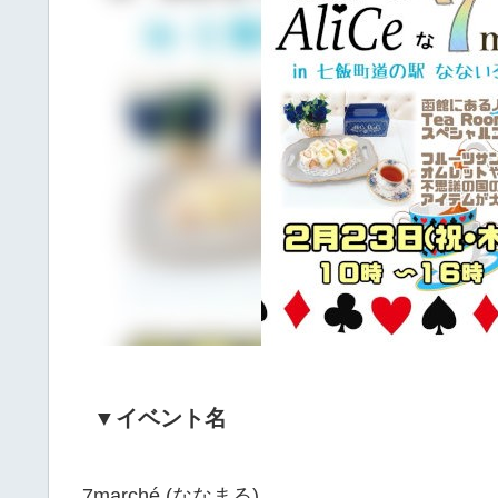
▼イベント名
7marché (ななまる)