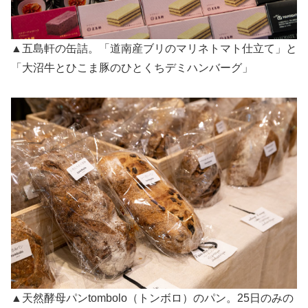
▲五島軒の缶詰。「道南産ブリのマリネトマト仕立て」と
「大沼牛とひこま豚のひとくちデミハンバーグ」
▲天然酵母パンtombolo（トンボロ）のパン。25日のみの