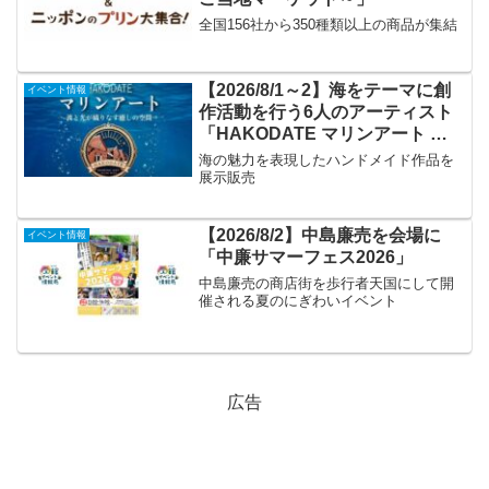
全国156社から350種類以上の商品が集結
【2026/8/1～2】海をテーマに創
イベント情報
作活動を行う6人のアーティスト
「HAKODATE マリンアート ～
波と光が織りなす癒しの空間～」
海の魅力を表現したハンドメイド作品を
展示販売
【2026/8/2】中島廉売を会場に
イベント情報
「中廉サマーフェス2026」
中島廉売の商店街を歩行者天国にして開
催される夏のにぎわいイベント
広告