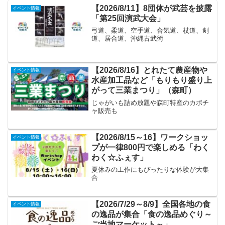
【2026/8/11】8団体が武芸を披露
イベント情報
「第25回演武大会」
弓道、柔道、空手道、合気道、杖道、剣
道、居合道、沖縄古武術
【2026/8/16】とれたて農産物や
イベント情報
水産加工品など「もりもり盛り上
がって三業まつり」（森町）
じゃがいも詰め放題や森町特産のカボチ
ャ販売も
【2026/8/15～16】ワークショッ
イベント情報
プが一律800円で楽しめる「わく
わく☆ふぇす」
夏休みの工作にもぴったりな体験が大集
合
【2026/7/29～8/9】全国各地の食
イベント情報
の逸品が集合「食の逸品めぐり～
ご当地マーケット～」