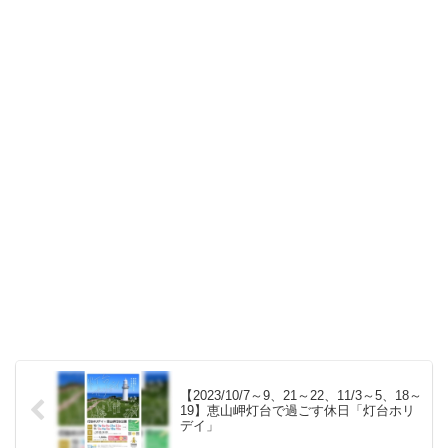
【2023/10/7～9、21～22、11/3～5、18～
19】恵山岬灯台で過ごす休日「灯台ホリ
デイ」