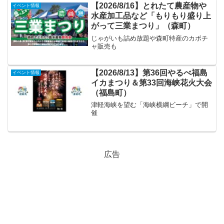
【2026/8/16】とれたて農産物や
イベント情報
水産加工品など「もりもり盛り上
がって三業まつり」（森町）
じゃがいも詰め放題や森町特産のカボチ
ャ販売も
【2026/8/13】第36回やるべ福島
イベント情報
イカまつり＆第33回海峡花火大会
（福島町）
津軽海峡を望む「海峡横綱ビーチ」で開
催
広告