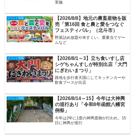
実施
【2026/8/8】地元の農畜産物を販
イベント情報
売「第16回 食と農と愛をつなぐ
フェスティバル」（北斗市）
野菜詰め放題や米すくい、重量当てゲー
ムなど
【2026/8/1～3】立ち食いすし店
イベント情報
シゲちゃんすしが特別出店「大門
にぎわいまつり」
路地を歩行者天国にしてキッチンカーや
飲食ブースが出店
【2026/8/14～15】今年は大神輿
イベント情報
の巡行あり「令和8年函館八幡宮
例祭」
今年は2年に1度の神輿渡御が行われ、15
日に神輿が巡行