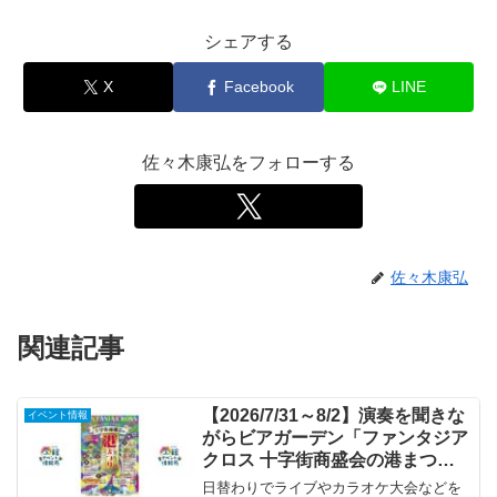
シェアする
X
Facebook
LINE
佐々木康弘をフォローする
佐々木康弘
関連記事
【2026/7/31～8/2】演奏を聞きな
イベント情報
がらビアガーデン「ファンタジア
クロス 十字街商盛会の港まつ
り」
日替わりでライブやカラオケ大会などを