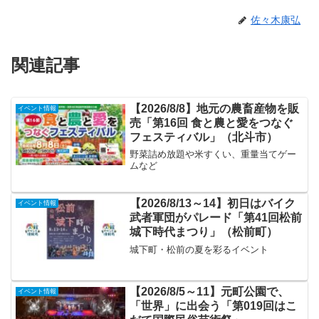
佐々木康弘
関連記事
【2026/8/8】地元の農畜産物を販
イベント情報
売「第16回 食と農と愛をつなぐ
フェスティバル」（北斗市）
野菜詰め放題や米すくい、重量当てゲー
ムなど
【2026/8/13～14】初日はバイク
イベント情報
武者軍団がパレード「第41回松前
城下時代まつり」（松前町）
城下町・松前の夏を彩るイベント
【2026/8/5～11】元町公園で、
イベント情報
「世界」に出会う「第019回はこ