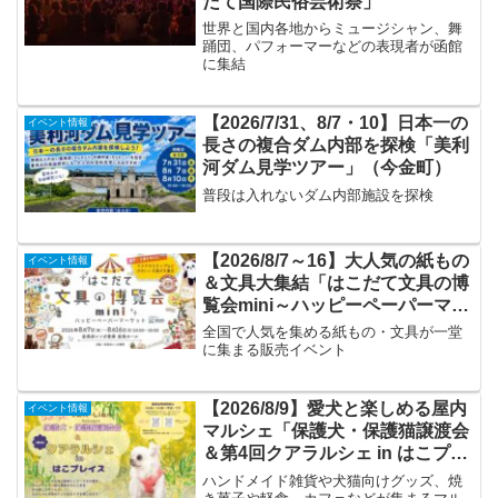
だて国際民俗芸術祭」
世界と国内各地からミュージシャン、舞
踊団、パフォーマーなどの表現者が函館
に集結
【2026/7/31、8/7・10】日本一の
イベント情報
長さの複合ダム内部を探検「美利
河ダム見学ツアー」（今金町）
普段は入れないダム内部施設を探検
【2026/8/7～16】大人気の紙もの
イベント情報
＆文具大集結「はこだて文具の博
覧会mini～ハッピーペーパーマー
ケット～」
全国で人気を集める紙もの・文具が一堂
に集まる販売イベント
【2026/8/9】愛犬と楽しめる屋内
イベント情報
マルシェ「保護犬・保護猫譲渡会
＆第4回クアラルシェ in はこプレ
イス」
ハンドメイド雑貨や犬猫向けグッズ、焼