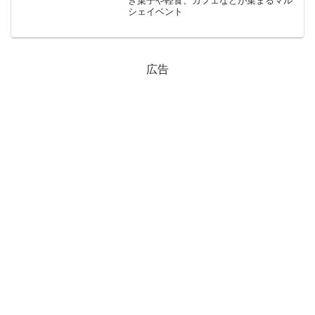
き菓子や軽食、カフェなどが集まるマル
シェイベント
広告