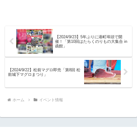
【2024/9/23】5年ぶりに港町埠頭で開
催！「第10回はたらくのりもの大集合 in
函館」
【2024/9/22】松前マグロ即売「第8回 松
前城下マグロまつり」
ホーム
イベント情報