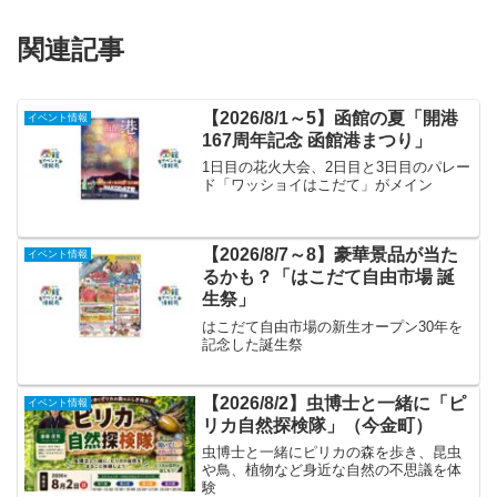
関連記事
【2026/8/1～5】函館の夏「開港
イベント情報
167周年記念 函館港まつり」
1日目の花火大会、2日目と3日目のパレー
ド「ワッショイはこだて」がメイン
【2026/8/7～8】豪華景品が当た
イベント情報
るかも？「はこだて自由市場 誕
生祭」
はこだて自由市場の新生オープン30年を
記念した誕生祭
【2026/8/2】虫博士と一緒に「ピ
イベント情報
リカ自然探検隊」（今金町）
虫博士と一緒にピリカの森を歩き、昆虫
や鳥、植物など身近な自然の不思議を体
験