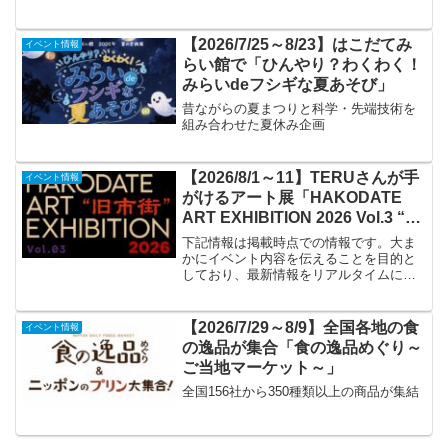
【2026/7/25～8/23】はこだてみ
イベント情報
らい館で「ひんやり？わくわく！
みらいdeフシギな夏あそび」
昔ながらの夏まつりと科学・先端技術を
組み合わせた夏休み企画
【2026/8/1～11】TERUさんが手
イベント情報
がけるアート展「HAKODATE
ART EXHIBITION 2026 Vol.3 “旧
市街”」
下記情報は掲載時点での情報です。大ま
かにイベント内容を伝えることを目的と
しており、最新情報をリアルタイムに発
信するものではありません。最新情報は
必ずGLAYオフィシャルサイトや公式SNS
アカウントなどでご確認ください。イベ
【2026/7/29～8/9】全国各地の食
イベント情報
ント名HAKODA...
の逸品が集合「食の逸品めぐり～
ご当地マーケット～」
全国156社から350種類以上の商品が集結