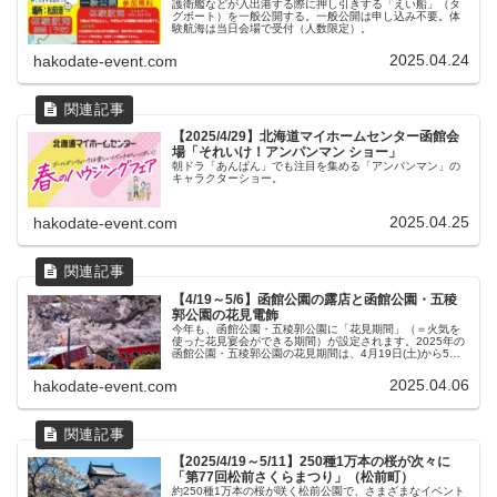
護衛艦などが入出港する際に押し引きする「えい船」（タ
グボート）を一般公開する。一般公開は申し込み不要。体
験航海は当日会場で受付（人数限定）。
2025.04.24
hakodate-event.com
【2025/4/29】北海道マイホームセンター函館会
場「それいけ！アンパンマン ショー」
朝ドラ「あんぱん」でも注目を集める「アンパンマン」の
キャラクターショー。
2025.04.25
hakodate-event.com
【4/19～5/6】函館公園の露店と函館公園・五稜
郭公園の花見電飾
今年も、函館公園・五稜郭公園に「花見期間」（＝火気を
使った花見宴会ができる期間）が設定されます。2025年の
函館公園・五稜郭公園の花見期間は、4月19日(土)から5月6
日(火・祝)まで。この期間は、両公園とも定められた区画内
で火気を使うこと...
2025.04.06
hakodate-event.com
【2025/4/19～5/11】250種1万本の桜が次々に
「第77回松前さくらまつり」（松前町）
約250種1万本の桜が咲く松前公園で、さまざまなイベント