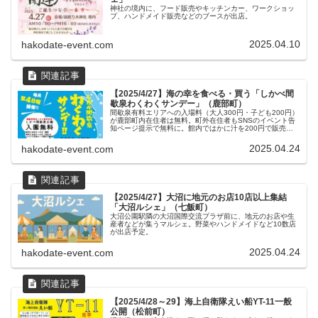
神社の境内に、フード販売やキッチンカー、ワークショッ
プ、ハンドメイド販売などのブースが出店。
2025.04.10
hakodate-event.com
【2025/4/27】海の幸を食べる・買う「しかべ間
歇泉わくわくサンデー」（鹿部町）
間歇泉有料エリアへの入場料（大人300円・子ども200円）
が鹿部町内在住者は無料。町外在住者もSNSのイベント告
知ページ提示で無料に。館内ではかに汁を200円で販売す
るほか、館内または屋外で水産加工品、手作り菓子、雑
貨、山菜、かまぼこ、ペットフードなど各種物販を実施。
2025.04.24
hakodate-event.com
【2025/4/27】大沼に地元のお店10店以上集結
「大沼ルシェ」（七飯町）
大沼公園駅隣の大沼国際交流プラザ前に、地元のお店や生
産者などが集うマルシェ。野菜やハンドメイドなど10数店
が出店予定。
2025.04.24
hakodate-event.com
【2025/4/28～29】海上自衛隊えい船YT-11一般
公開（松前町）