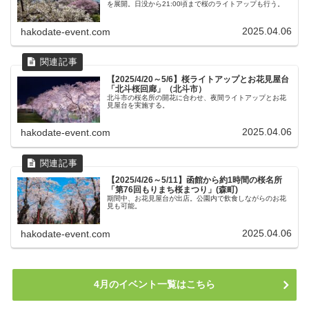
を展開。日没から21:00頃まで桜のライトアップも行う。
2025.04.06
hakodate-event.com
【2025/4/20～5/6】桜ライトアップとお花見屋台
「北斗桜回廊」（北斗市）
北斗市の桜名所の開花に合わせ、夜間ライトアップとお花
見屋台を実施する。
2025.04.06
hakodate-event.com
【2025/4/26～5/11】函館から約1時間の桜名所
「第76回もりまち桜まつり」(森町)
期間中、お花見屋台が出店。公園内で飲食しながらのお花
見も可能。
2025.04.06
hakodate-event.com
4月のイベント一覧はこちら