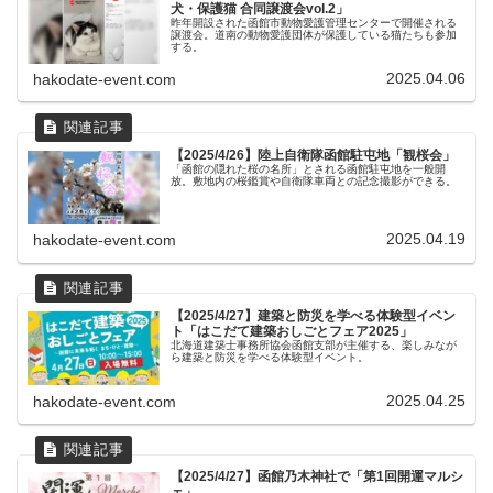
犬・保護猫 合同譲渡会vol.2」
昨年開設された函館市動物愛護管理センターで開催される
譲渡会。道南の動物愛護団体が保護している猫たちも参加
する。
2025.04.06
hakodate-event.com
【2025/4/26】陸上自衛隊函館駐屯地「観桜会」
「函館の隠れた桜の名所」とされる函館駐屯地を一般開
放。敷地内の桜鑑賞や自衛隊車両との記念撮影ができる。
2025.04.19
hakodate-event.com
【2025/4/27】建築と防災を学べる体験型イベン
ト「はこだて建築おしごとフェア2025」
北海道建築士事務所協会函館支部が主催する、楽しみなが
ら建築と防災を学べる体験型イベント。
2025.04.25
hakodate-event.com
【2025/4/27】函館乃木神社で「第1回開運マルシ
ェ」