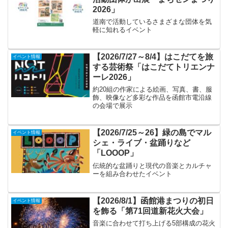
2026」
道南で活動しているさまざまな団体を気
軽に知れるイベント
【2026/7/27～8/4】はこだてを旅
イベント情報
する芸術祭「はこだてトリエンナ
ーレ2026」
約20組の作家による絵画、写真、書、服
飾、映像など多彩な作品を函館市電沿線
の会場で展示
【2026/7/25～26】緑の島でマル
イベント情報
シェ・ライブ・盆踊りなど
「LOOOP」
伝統的な盆踊りと現代の音楽とカルチャ
ーを組み合わせたイベント
【2026/8/1】函館港まつりの初日
イベント情報
を飾る「第71回道新花火大会」
音楽に合わせて打ち上げる5部構成の花火