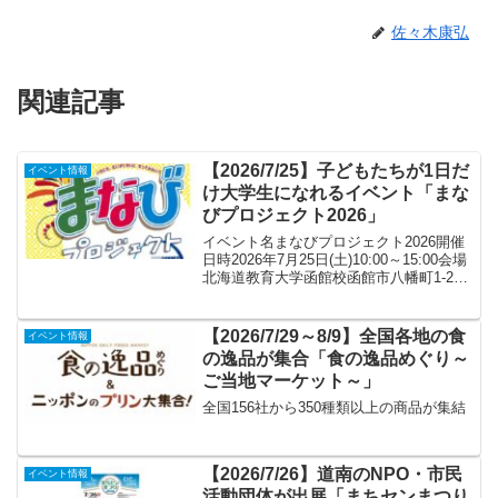
佐々木康弘
関連記事
【2026/7/25】子どもたちが1日だ
イベント情報
け大学生になれるイベント「まな
びプロジェクト2026」
イベント名まなびプロジェクト2026開催
日時2026年7月25日(土)10:00～15:00会場
北海道教育大学函館校函館市八幡町1-2駐
車場ありイベント内容子どもたちが1日だ
け「大学生」になり、さまざまな授業な
どを体験するイベント。普段はな...
【2026/7/29～8/9】全国各地の食
イベント情報
の逸品が集合「食の逸品めぐり～
ご当地マーケット～」
全国156社から350種類以上の商品が集結
【2026/7/26】道南のNPO・市民
イベント情報
活動団体が出展「まちセンまつり