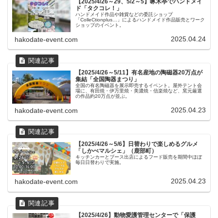
【2025/4/26～29、5/2～5】啄木亭でハンドメイ
ド「タクコレ！」
ハンドメイド作品や雑貨などの委託ショップ
「ColleCtionplus…」によるハンドメイド作品販売とワーク
ショップのイベント。
2025.04.24
hakodate-event.com
【2025/4/26～5/11】有名産地の陶磁器20万点が
集結「全国陶器まつり」
全国の有名陶磁器を展示即売するイベント。屋外テント会
場に、有田焼・伊万里焼・美濃焼・信楽焼など、窯元厳選
の作品約20万点が並ぶ。
2025.04.23
hakodate-event.com
【2025/4/26～5/6】日替わりで楽しめるグルメ
「しかべマルシェ」（鹿部町）
キッチンカーとブース出店によるフード販売を期間中ほぼ
毎日日替わりで実施。
2025.04.23
hakodate-event.com
【2025/4/26】動物愛護管理センターで「保護