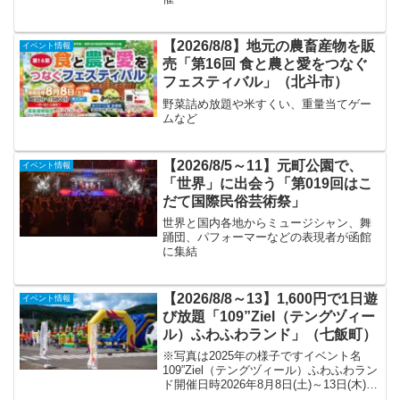
【2026/8/8】地元の農畜産物を販
イベント情報
売「第16回 食と農と愛をつなぐ
フェスティバル」（北斗市）
野菜詰め放題や米すくい、重量当てゲー
ムなど
【2026/8/5～11】元町公園で、
イベント情報
「世界」に出会う「第019回はこ
だて国際民俗芸術祭」
世界と国内各地からミュージシャン、舞
踊団、パフォーマーなどの表現者が函館
に集結
【2026/8/8～13】1,600円で1日遊
イベント情報
び放題「109”Ziel（テングヅィー
ル）ふわふわランド」（七飯町）
※写真は2025年の様子ですイベント名
109”Ziel（テングヅィール）ふわふわラン
ド開催日時2026年8月8日(土)～13日(木)
各日10:00～16:00※縁日は8月11日(火)・