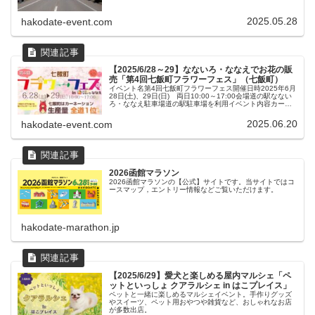
2025.05.28
hakodate-event.com
【2025/6/28～29】なないろ・ななえでお花の販
売「第4回七飯町フラワーフェス」（七飯町）
イベント名第4回七飯町フラワーフェス開催日時2025年6月
28日(土)、29日(日) 両日10:00～17:00会場道の駅なない
ろ・ななえ駐車場道の駅駐車場を利用イベント内容カーネ
ーションの生産量全道1位を誇る七飯町のお花の魅力を発信
するイ...
2025.06.20
hakodate-event.com
2026函館マラソン
2026函館マラソンの【公式】サイトです。当サイトではコ
ースマップ，エントリー情報などご覧いただけます。
hakodate-marathon.jp
【2025/6/29】愛犬と楽しめる屋内マルシェ「ペ
ットといっしょ クアラルシェ in はこプレイス」
ペットと一緒に楽しめるマルシェイベント。手作りグッズ
やスイーツ、ペット用おやつや雑貨など、おしゃれなお店
が多数出店。