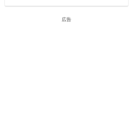
12日(水)の9:00～16:00会場109”Ziel...
広告