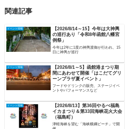
関連記事
【2026/8/14～15】今年は大神輿
イベント情報
の巡行あり「令和8年函館八幡宮
例祭」
今年は2年に1度の神輿渡御が行われ、15
日に神輿が巡行
【2026/8/1～5】函館港まつり期
イベント情報
間にあわせて開催「はこだてグリ
ーンプラザ夏イベント」
フードやドリンクの販売、ステージイベ
ントやパフォーマンスなど
【2026/8/13】第36回やるべ福島
イベント情報
イカまつり＆第33回海峡花火大会
（福島町）
津軽海峡を望む「海峡横綱ビーチ」で開
催