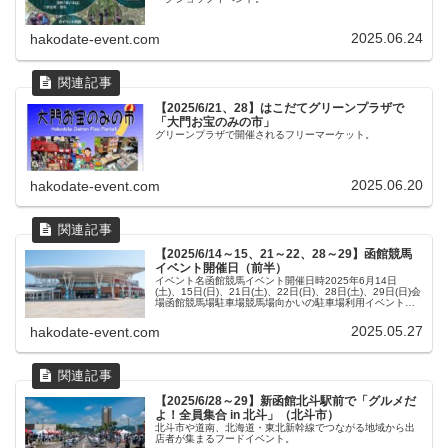
2025.06.24
hakodate-event.com
【2025/6/21、28】はこだてグリーンプラザで
「大門お宝のみの市」
グリーンプラザで開催されるフリーマーケット。
2025.06.20
hakodate-event.com
【2025/6/14～15、21～22、28～29】函館競馬
イベント開催日（前半）
イベント名函館競馬イベント開催日時2025年6月14日
(土)、15日(日)、21日(土)、22日(日)、28日(土)、29日(日)会
場函館競馬場駐車場競馬場向かいの駐車場利用イベント内
容函館競馬の開催にあわせ、場内でさまざまなイベントを
展開...
2025.05.27
hakodate-event.com
【2025/6/28～29】新函館北斗駅前で「グルメだ
よ！全員集合 in 北斗」（北斗市）
北斗市や道南、北海道・東北新幹線でつながる地域から出
店者が集まるフードイベント。