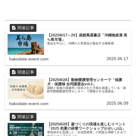
【2025/6/17～29】函館蔦屋書店「沖縄物産展 美
ら島市場」
食品を中心に、沖縄の人気商品が集結する物産展。
2025.06.17
hakodate-event.com
【2025/6/28】動物愛護管理センターで「保護
犬・保護猫 合同譲渡会vol.3」
函館と道南の保健所に収容された犬猫を保護している「函
館市動物愛護管理センター」で開催される譲渡会。
2025.06.09
hakodate-event.com
【2025/6/28】森づくりの現場を楽しむイベント
「2025 初夏の林業ワークショップ@せいぶ山」
環境保全を意識した「自伐型林業」の実践を体験できるワ
ークショップイベント。