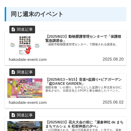
同じ週末のイベント
【2025/8/23】動物愛護管理センターで「保護猫
緊急譲渡会」
「函館市動物愛護管理センター」で開催される譲渡会。
2025.08.20
hakodate-event.com
【2025/6/13～9/15】音楽×盆踊り×ビアガーデン
「盆DANCE GARDEN」
函館名物「いか踊り」を中心とした盆踊りと和太鼓をDJに
進化させた、伝統文化とJ-POPと食を融合したイベント。
2025.06.02
hakodate-event.com
【2025/8/23】花火大会の前に「湯倉神社 de まち
まちマルシェ ＆ 松前神楽の夕べ」
この日開催される「湯の川温泉花火大会」に先立ち、湯倉