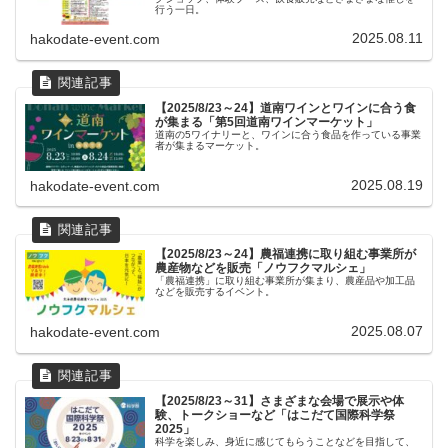
行う一日。
2025.08.11
hakodate-event.com
【2025/8/23～24】道南ワインとワインに合う食
が集まる「第5回道南ワインマーケット」
道南の5ワイナリーと、ワインに合う食品を作っている事業
者が集まるマーケット。
2025.08.19
hakodate-event.com
【2025/8/23～24】農福連携に取り組む事業所が
農産物などを販売「ノウフクマルシェ」
「農福連携」に取り組む事業所が集まり、農産品や加工品
などを販売するイベント。
2025.08.07
hakodate-event.com
【2025/8/23～31】さまざまな会場で展示や体
験、トークショーなど「はこだて国際科学祭
2025」
科学を楽しみ、身近に感じてもらうことなどを目指して、