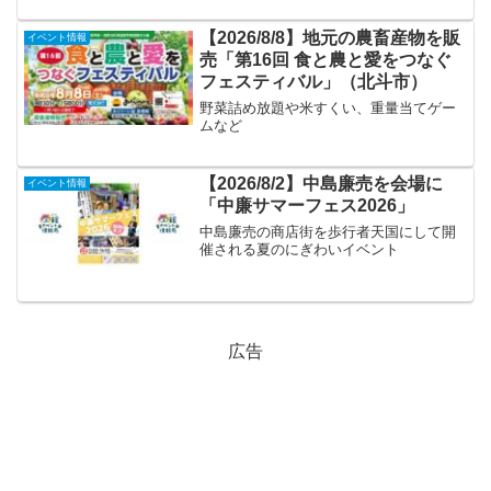
【2026/8/8】地元の農畜産物を販
イベント情報
売「第16回 食と農と愛をつなぐ
フェスティバル」（北斗市）
野菜詰め放題や米すくい、重量当てゲー
ムなど
【2026/8/2】中島廉売を会場に
イベント情報
「中廉サマーフェス2026」
中島廉売の商店街を歩行者天国にして開
催される夏のにぎわいイベント
広告