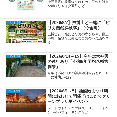
地元農園の農産物をはじめ、手作り雑貨
や着物リメイク商品など
【2026/8/2】虫博士と一緒に「ピ
イベント情報
リカ自然探検隊」（今金町）
虫博士と一緒にピリカの森を歩き、昆虫
や鳥、植物など身近な自然の不思議を体
験
【2026/8/14～15】今年は大神輿
イベント情報
の巡行あり「令和8年函館八幡宮
例祭」
今年は2年に1度の神輿渡御が行われ、15
日に神輿が巡行
【2026/8/1～5】函館港まつり期
イベント情報
間にあわせて開催「はこだてグリ
ーンプラザ夏イベント」
フードやドリンクの販売、ステージイベ
ントやパフォーマンスなど