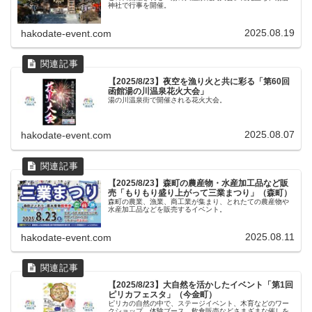
神社で行事を開催。
2025.08.19
hakodate-event.com
【2025/8/23】夜空を漁り火と共に彩る「第60回
函館湯の川温泉花火大会」
湯の川温泉街で開催される花火大会。
2025.08.07
hakodate-event.com
【2025/8/23】森町の農産物・水産加工品など販
売「もりもり盛り上がって三業まつり」（森町）
森町の農業、漁業、商工業が集まり、とれたての農産物や
水産加工品などを販売するイベント。
2025.08.11
hakodate-event.com
【2025/8/23】大自然を活かしたイベント「第1回
ピリカフェスタ」（今金町）
ピリカの自然の中で、ステージイベント、木育などのワー
クショップ、体験ブース、飲食販売などさまざまな催しを