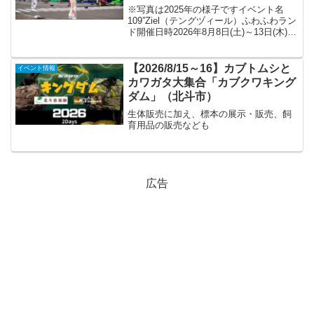
※写真は2025年の様子ですイベント名
109”Ziel（テングヅィール）ふわふわラン
ド開催日時2026年8月8日(土)～13日(木)
各日10:00～16:00※縁日は8月11日(火)・
12日(水)の9:00～16:00会場109”Ziel...
【2026/8/15～16】カブトムシと
イベント情報
カワガタ大集合「カブクワキング
ダム」（北斗市）
生体販売に加え、標本の展示・販売、飼
育用品の販売なども
広告