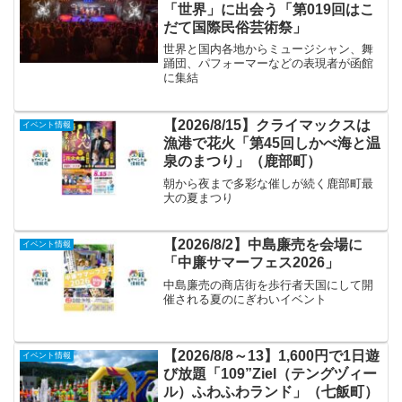
「世界」に出会う「第019回はこ
だて国際民俗芸術祭」
世界と国内各地からミュージシャン、舞
踊団、パフォーマーなどの表現者が函館
に集結
【2026/8/15】クライマックスは
イベント情報
漁港で花火「第45回しかべ海と温
泉のまつり」（鹿部町）
朝から夜まで多彩な催しが続く鹿部町最
大の夏まつり
【2026/8/2】中島廉売を会場に
イベント情報
「中廉サマーフェス2026」
中島廉売の商店街を歩行者天国にして開
催される夏のにぎわいイベント
【2026/8/8～13】1,600円で1日遊
イベント情報
び放題「109”Ziel（テングヅィー
ル）ふわふわランド」（七飯町）