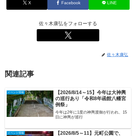
X
Facebook
LINE
佐々木康弘をフォローする
佐々木康弘
関連記事
【2026/8/14～15】今年は大神輿
イベント情報
の巡行あり「令和8年函館八幡宮
例祭」
今年は2年に1度の神輿渡御が行われ、15
日に神輿が巡行
【2026/8/5～11】元町公園で、
イベント情報