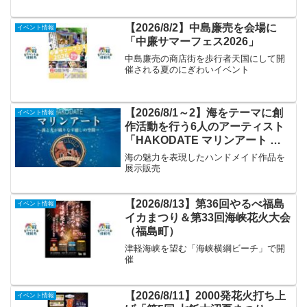
【2026/8/2】中島廉売を会場に
イベント情報
「中廉サマーフェス2026」
中島廉売の商店街を歩行者天国にして開
催される夏のにぎわいイベント
【2026/8/1～2】海をテーマに創
イベント情報
作活動を行う6人のアーティスト
「HAKODATE マリンアート ～
波と光が織りなす癒しの空間～」
海の魅力を表現したハンドメイド作品を
展示販売
【2026/8/13】第36回やるべ福島
イベント情報
イカまつり＆第33回海峡花火大会
（福島町）
津軽海峡を望む「海峡横綱ビーチ」で開
催
【2026/8/11】2000発花火打ち上
イベント情報