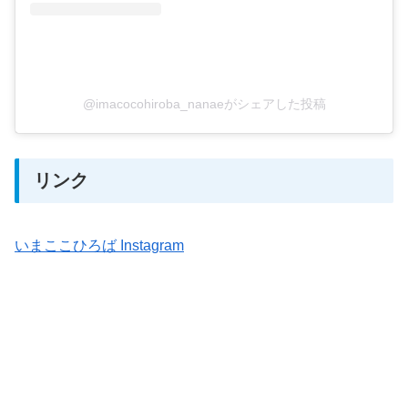
@imacocohiroba_nanaeがシェアした投稿
リンク
いまここひろば Instagram