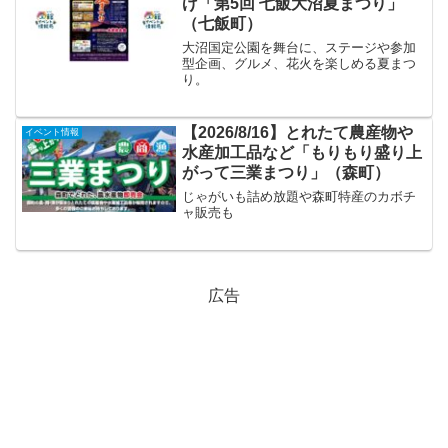
げ「第5回 七飯大沼夏まつり」
（七飯町）
大沼国定公園を舞台に、ステージや参加
型企画、グルメ、花火を楽しめる夏まつ
り。
【2026/8/16】とれたて農産物や
イベント情報
水産加工品など「もりもり盛り上
がって三業まつり」（森町）
じゃがいも詰め放題や森町特産のカボチ
ャ販売も
広告