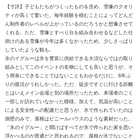
【寸評】子どもたちがつくったものを含め、雪像のクオリ
ティが高くて驚いた。毎年経験を積むことによってどんど
ん制作者のレベルが上がっているのだろうかと想像させて
くれる。ただ、雪像とすべり台を組み合わせるなどした仕
掛けのある雪像が今年は多くなかったため、少しさっぱり
していたような観も。
氷のイグルーは氷を豊富に供給できる大沼ならではの取り
組みとしてこのイベントの名物にしても良いと思うが、そ
う簡単にできることではないこともわかるだけに、6年ぶ
りの復活がうれしかった。ただ、徒歩ですぐに行ける距離
とはいえメイン会場と別の場所だったため、来場者のごく
一部しか訪れていなかった模様。加えて、気温が高いこと
による安全性への配慮だと思うが、氷で作られていたのは
側壁のみで、屋根はビニールハウスのような素材だった。
「氷のイグルー」と聞けばすべてが氷で作られた家を思い
浮かべるのが普通だと思われるので、屋根が氷でないこと