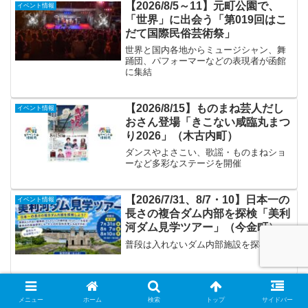
【2026/8/5～11】元町公園で、
イベント情報
「世界」に出会う「第019回はこ
だて国際民俗芸術祭」
世界と国内各地からミュージシャン、舞
踊団、パフォーマーなどの表現者が函館
に集結
【2026/8/15】ものまね芸人だし
イベント情報
おさん登場「きこない咸臨丸まつ
り2026」（木古内町）
ダンスやよさこい、歌謡・ものまねショ
ーなど多彩なステージを開催
【2026/7/31、8/7・10】日本一の
イベント情報
長さの複合ダム内部を探検「美利
河ダム見学ツアー」（今金町）
普段は入れないダム内部施設を探検
【2026/8/2】海と浜辺で夏を満喫
イベント情報
するイベント「第40回元和台マリ
メニュー
ホーム
検索
トップ
サイドバー