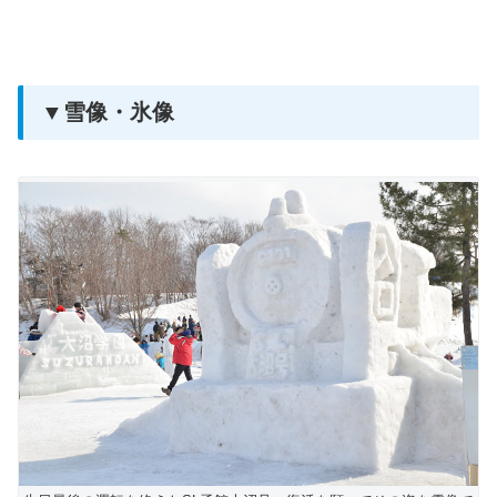
▼雪像・氷像