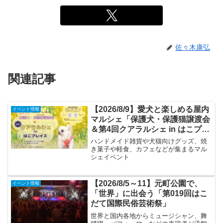
佐々木康弘
関連記事
【2026/8/9】愛犬と楽しめる屋内
イベント情報
マルシェ「保護犬・保護猫譲渡会
＆第4回クアラルシェ in はこプレ
イス」
ハンドメイド雑貨や犬猫向けグッズ、焼
き菓子や軽食、カフェなどが集まるマル
シェイベント
【2026/8/5～11】元町公園で、
イベント情報
「世界」に出会う「第019回はこ
だて国際民俗芸術祭」
世界と国内各地からミュージシャン、舞