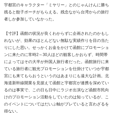
宇都宮のキャラクター「ミヤリー」とのじゃんけんに勝ち
残ると餃子ポーチがもらえる。残念ながら台湾からの旅行
者しか参加していなかった。
【寸評】函館の状況が良くわからずに企画されたのかもし
れないが、効果のほとんどない無駄な実績作りを目の当た
りにした思い。せっかくお金をかけて函館にプロモーショ
ンに来たのに常時2～30人ほどの観客しかおらず、時間帯
によってはその大半が外国人旅行者だった。函館旅行に来
ている旅行者に観光プロモーションを仕掛けていつか宇都
宮にも来てもらおうというのはあまりにも遠大な計画。北
海道新幹線開業を見据えて函館と宇都宮が連携を深めてい
るのは事実で、この日も日中にラジオ出演など函館市民向
けのプロモーション活動をしていたのは知っているが、こ
のイベントについてはだいぶ軸がブレていると言わざるを
得ない。