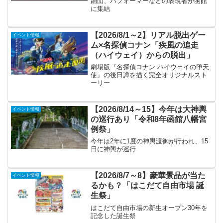
踊団、パフォーマーなどの表現者が函館
に集結
【2026/8/1～2】リアル脱出ゲー
イベント情報
ム×名探偵コナン「疾風の追走
（ハイウェイ）からの脱出」
劇場版『名探偵コナン ハイウェイの堕天
使』の後日譚を描く完全オリジナルスト
ーリー
【2026/8/14～15】今年は大神輿
イベント情報
の巡行あり「令和8年函館八幡宮
例祭」
今年は2年に1度の神輿渡御が行われ、15
日に神輿が巡行
【2026/8/7～8】豪華景品が当た
イベント情報
るかも？「はこだて自由市場 誕
生祭」
はこだて自由市場の新生オープン30年を
記念した誕生祭