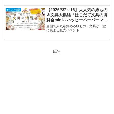
【2026/8/7～16】大人気の紙もの
イベント情報
＆文具大集結「はこだて文具の博
覧会mini～ハッピーペーパーマー
ケット～」
全国で人気を集める紙もの・文具が一堂
に集まる販売イベント
広告