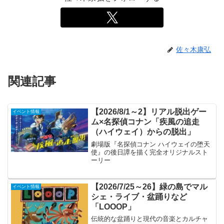
佐々木康弘
関連記事
【2026/8/1～2】リアル脱出ゲー
イベント情報
ム×名探偵コナン「疾風の追走
（ハイウェイ）からの脱出」
劇場版『名探偵コナン ハイウェイの堕天
使』の後日譚を描く完全オリジナルスト
ーリー
【2026/7/25～26】緑の島でマル
イベント情報
シェ・ライブ・盆踊りなど
「LOOOP」
伝統的な盆踊りと現代の音楽とカルチャ