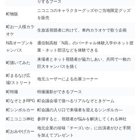
りするブース
ニコニコのキャラクターグッズやご当地限定グッズ
町物販
を販売
町お一人様カラ
生放送視聴者に向けて、車内カラオケで歌う企画
オケ
N高オープンキ
通信制高校「N高」のバーチャル体験入学やネット授
ャンパス
業・ネット部活などを体験できる
来場者とネット視聴者が協力しあい、共同で一枚の
町描いてみた
巨大キャンパスを描く
町まるなげ広
地元ユーザーによる出展コーナー
場/ストリート
町特撮
特撮撮影ができるブース
町なぞときRPG
町会議会場で遊べるリアルなぞときゲーム
町シンボルカー
町会議の入り口で来場者を迎えるシンボルカ―
町ニコニコ神社
参拝すると、視聴者が悩みを解決してくれる神社
地元企業の珍味「チーズいか」に出演者がひと手間
町おみやげカー
を加えてプレゼント