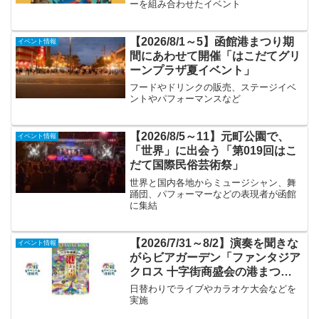
ーを組み合わせたイベント
【2026/8/1～5】函館港まつり期
イベント情報
間にあわせて開催「はこだてグリ
ーンプラザ夏イベント」
フードやドリンクの販売、ステージイベ
ントやパフォーマンスなど
【2026/8/5～11】元町公園で、
イベント情報
「世界」に出会う「第019回はこ
だて国際民俗芸術祭」
世界と国内各地からミュージシャン、舞
踊団、パフォーマーなどの表現者が函館
に集結
【2026/7/31～8/2】演奏を聞きな
イベント情報
がらビアガーデン「ファンタジア
クロス 十字街商盛会の港まつ
り」
日替わりでライブやカラオケ大会などを
実施