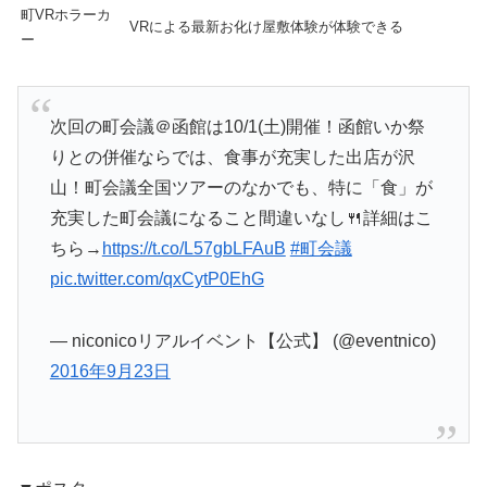
町VRホラーカ
VRによる最新お化け屋敷体験が体験できる
ー
次回の町会議＠函館は10/1(土)開催！函館いか祭
りとの併催ならでは、食事が充実した出店が沢
山！町会議全国ツアーのなかでも、特に「食」が
充実した町会議になること間違いなし🍴詳細はこ
ちら→
https://t.co/L57gbLFAuB
#町会議
pic.twitter.com/qxCytP0EhG
— niconicoリアルイベント【公式】 (@eventnico)
2016年9月23日