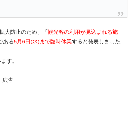
染拡大防止のため、「
観光客の利用が見込まれる施
である
5月6日(水)まで臨時休業
すると発表しました。
います。
広告