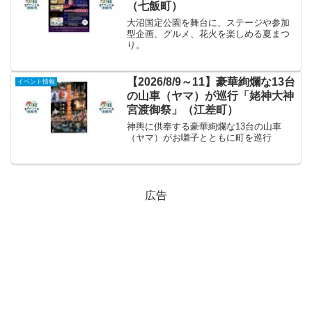
（七飯町）
大沼国定公園を舞台に、ステージや参加
型企画、グルメ、花火を楽しめる夏まつ
り。
【2026/8/9～11】豪華絢爛な13台
イベント情報
の山車（ヤマ）が巡行「姥神大神
宮渡御祭」（江差町）
神輿に供奉する豪華絢爛な13台の山車
（ヤマ）がお囃子とともに町を巡行
広告