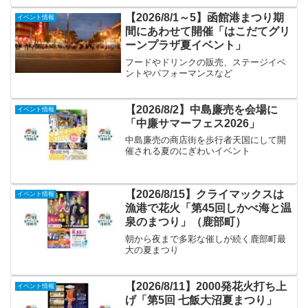
【2026/8/1～5】函館港まつり期
イベント情報
間にあわせて開催「はこだてグリ
ーンプラザ夏イベント」
フードやドリンクの販売、ステージイベ
ントやパフォーマンスなど
【2026/8/2】中島廉売を会場に
イベント情報
「中廉サマーフェス2026」
中島廉売の商店街を歩行者天国にして開
催される夏のにぎわいイベント
【2026/8/15】クライマックスは
イベント情報
漁港で花火「第45回しかべ海と温
泉のまつり」（鹿部町）
朝から夜まで多彩な催しが続く鹿部町最
大の夏まつり
【2026/8/11】2000発花火打ち上
イベント情報
げ「第5回 七飯大沼夏まつり」