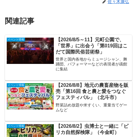
佐々木康弘
関連記事
【2026/8/5～11】元町公園で、
イベント情報
「世界」に出会う「第019回はこ
だて国際民俗芸術祭」
世界と国内各地からミュージシャン、舞
踊団、パフォーマーなどの表現者が函館
に集結
【2026/8/8】地元の農畜産物を販
イベント情報
売「第16回 食と農と愛をつなぐ
フェスティバル」（北斗市）
野菜詰め放題や米すくい、重量当てゲー
ムなど
【2026/8/2】虫博士と一緒に「ピ
イベント情報
リカ自然探検隊」（今金町）