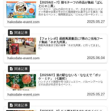
【2025/6/2～7】猫モチーフの作品が集結「ぱん
とにゃこ展」
ベーカリー「ぱんの店ひだまり」で、さまざまなハンドメ
イド作家や企業が手がけた猫雑貨やお菓子などを展示・販
売するイベント。期間限定ぱん「にゃんバターサンド」も
販売。
2025.05.27
hakodate-event.com
【フォトレポ】函館蔦屋書店に7県のご当地フー
ド集結「ネオ九州展」
函館蔦屋書店で初の催事「ネオ九州展」に行ってきまし
た。
2025.06.04
hakodate-event.com
【2025/6/7】道の駅なないろ・ななえで「ポッ
ケ・ミナ」（七飯町）
ハンドメイド雑貨や耳つぼジュエリー、バルーンアートな
どのお店が出店するイベント。
2025.05.27
hakodate-event.com