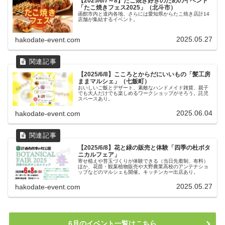
【2025/6/7～8】たこ焼き好きのためのイベント
「たこ焼きフェス2025」（北斗市）
函館市内と道内各地、さらには愛知県からたこ焼き店計14
店舗が集結するイベント。
2025.05.27
hakodate-event.com
【2025/6/8】こころとからだにいいもの「髪工房
ままマルシェ」（七飯町）
おいしいご飯とデザート、素敵なハンドメイド雑貨、親子
でも大人だけでも楽しめるワークショップがそろう。託児
スペースあり。
2025.06.04
hakodate-event.com
【2025/6/8】花と緑の販売と体験「四季の杜ボタ
ニカルフェア」
寄せ植えや苔玉づくりが体験できる（当日先着制、有料）
ほか、花苗・観葉植物販売や大野農業高校のアンテナショ
ップなどのマルシェも開催。キッチンカー出店あり。
2025.05.27
hakodate-event.com
6月のイベント一覧はこちら