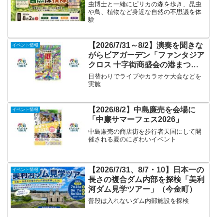
虫博士と一緒にピリカの森を歩き、昆虫
や鳥、植物など身近な自然の不思議を体
験
【2026/7/31～8/2】演奏を聞きな
イベント情報
がらビアガーデン「ファンタジア
クロス 十字街商盛会の港まつ
り」
日替わりでライブやカラオケ大会などを
実施
【2026/8/2】中島廉売を会場に
イベント情報
「中廉サマーフェス2026」
中島廉売の商店街を歩行者天国にして開
催される夏のにぎわいイベント
【2026/7/31、8/7・10】日本一の
イベント情報
長さの複合ダム内部を探検「美利
河ダム見学ツアー」（今金町）
普段は入れないダム内部施設を探検