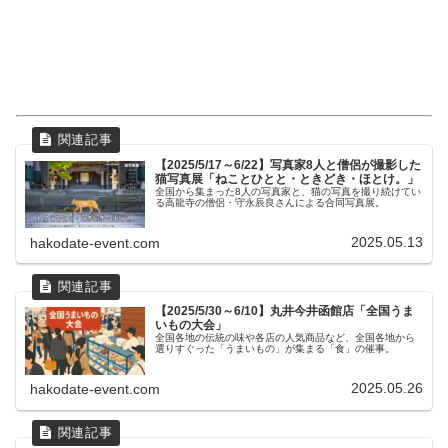
【2025/5/17～6/22】写真家8人と僧侶が撮影した
猫写真展「ねことひとと・ときどき・ほとけ。」
全国から集まった8人の写真家と、猫の写真を撮り続けてい
る高龍寺の僧侶・守永辰良さんによる合同写真展。
2025.05.13
hakodate-event.com
【2025/5/30～6/10】丸井今井函館店「全国うま
いもの大会」
全国各地の伝統の味や各店の人気商品など、全国各地から
選りすぐった「うまいもの」が集まる「食」の催事。
2025.05.26
hakodate-event.com