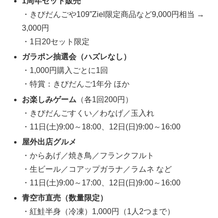
1周年セット販売
・きびだんごや109”Ziel限定商品など9,000円相当 →
3,000円
・1日20セット限定
ガラポン抽選会（ハズレなし）
・1,000円購入ごとに1回
・特賞：きびだんご1年分 ほか
お楽しみゲーム
（各1回200円）
・きびだんごすくい／わなげ／玉入れ
・11日(土)9:00～18:00、12日(日)9:00～16:00
屋外出店グルメ
・からあげ／焼き鳥／フランクフルト
・生ビール／コアップガラナ／ラムネ など
・11日(土)9:00～17:00、12日(日)9:00～16:00
青空市直売（数量限定）
・紅鮭半身（冷凍）1,000円（1人2つまで）