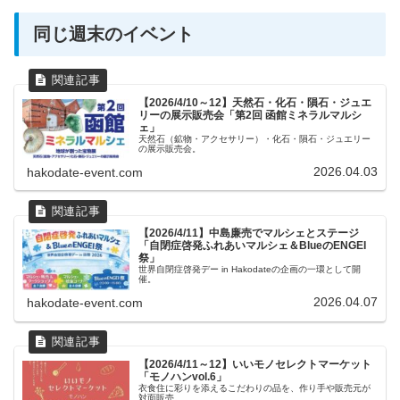
同じ週末のイベント
【2026/4/10～12】天然石・化石・隕石・ジュエ
リーの展示販売会「第2回 函館ミネラルマルシ
ェ」
天然石（鉱物・アクセサリー）・化石・隕石・ジュエリー
の展示販売会。
2026.04.03
hakodate-event.com
【2026/4/11】中島廉売でマルシェとステージ
「自閉症啓発ふれあいマルシェ＆BlueのENGEI
祭」
世界自閉症啓発デー in Hakodateの企画の一環として開
催。
2026.04.07
hakodate-event.com
【2026/4/11～12】いいモノセレクトマーケット
「モノハンvol.6」
衣食住に彩りを添えるこだわりの品を、作り手や販売元が
対面販売。