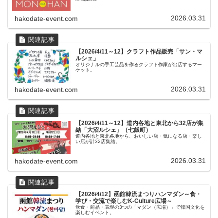
2026.03.31
hakodate-event.com
【2026/4/11～12】クラフト作品販売「サン・マ
ルシェ」
オリジナルの手工芸品を作るクラフト作家が出店するマー
ケット。
2026.03.31
hakodate-event.com
【2026/4/11～12】道内各地と東北から32店が集
結「大沼ルシェ」（七飯町）
道内各地と東北各地から、おいしい店・気になる店・楽し
い店が計32店集結。
2026.03.31
hakodate-event.com
【2026/4/12】函館韓流まつりハンマダン～食・
学び・交流で楽しむK-Culture広場～
飲食・商品・表現の3つの「マダン（広場）」で韓国文化を
楽しむイベント。