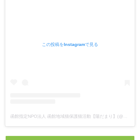
この投稿をInstagramで見る
函館指定NPO法人 函館地域猫保護猫活動【陽だまり】(@hidamari2021hakodate)がシェアした投稿