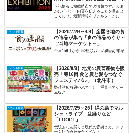
市街”」
下記情報は掲載時点での情報です。大ま
かにイベント内容を伝えることを目的と
しており、最新情報をリアルタイムに発
信するものではありません。最新情報は
必ずGLAYオフィシャルサイトや公式SNS
アカウントなどでご確認ください。イベ
【2026/7/29～8/9】全国各地の食
イベント情報
ント名HAKODA...
の逸品が集合「食の逸品めぐり～
ご当地マーケット～」
全国156社から350種類以上の商品が集結
【2026/8/8】地元の農畜産物を販
イベント情報
売「第16回 食と農と愛をつなぐ
フェスティバル」（北斗市）
野菜詰め放題や米すくい、重量当てゲー
ムなど
【2026/7/25～26】緑の島でマル
イベント情報
シェ・ライブ・盆踊りなど
「LOOOP」
伝統的な盆踊りと現代の音楽とカルチャ
ーを組み合わせたイベント