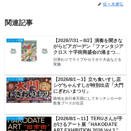
佐々木康弘
関連記事
【2026/7/31～8/2】演奏を聞きな
イベント情報
がらビアガーデン「ファンタジア
クロス 十字街商盛会の港まつ
り」
日替わりでライブやカラオケ大会などを
実施
【2026/8/1～3】立ち食いすし店
イベント情報
シゲちゃんすしが特別出店「大門
にぎわいまつり」
路地を歩行者天国にしてキッチンカーや
飲食ブースが出店
【2026/8/1～11】TERUさんが手
イベント情報
がけるアート展「HAKODATE
ART EXHIBITION 2026 Vol.3 “旧