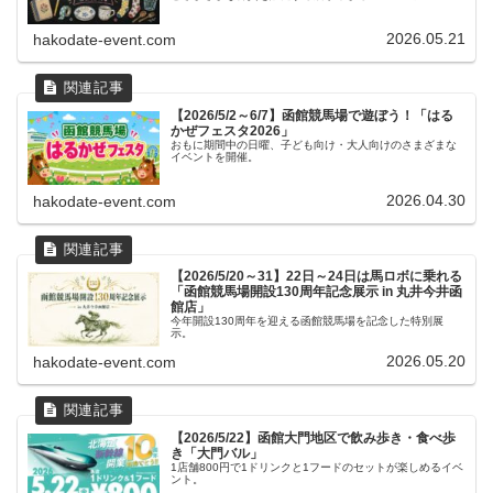
2026.05.21
hakodate-event.com
【2026/5/2～6/7】函館競馬場で遊ぼう！「はる
かぜフェスタ2026」
おもに期間中の日曜、子ども向け・大人向けのさまざまな
イベントを開催。
2026.04.30
hakodate-event.com
【2026/5/20～31】22日～24日は馬ロボに乗れる
「函館競馬場開設130周年記念展示 in 丸井今井函
館店」
今年開設130周年を迎える函館競馬場を記念した特別展
示。
2026.05.20
hakodate-event.com
【2026/5/22】函館大門地区で飲み歩き・食べ歩
き「大門バル」
1店舗800円で1ドリンクと1フードのセットが楽しめるイベ
ント。