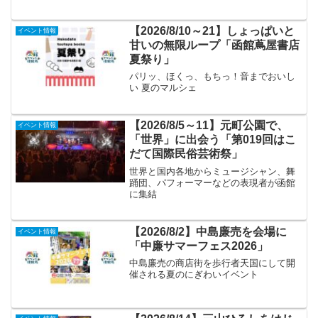
【2026/8/10～21】しょっぱいと
イベント情報
甘いの無限ループ「函館蔦屋書店
夏祭り」
パリッ、ほくっ、もちっ！音までおいし
い 夏のマルシェ
【2026/8/5～11】元町公園で、
イベント情報
「世界」に出会う「第019回はこ
だて国際民俗芸術祭」
世界と国内各地からミュージシャン、舞
踊団、パフォーマーなどの表現者が函館
に集結
【2026/8/2】中島廉売を会場に
イベント情報
「中廉サマーフェス2026」
中島廉売の商店街を歩行者天国にして開
催される夏のにぎわいイベント