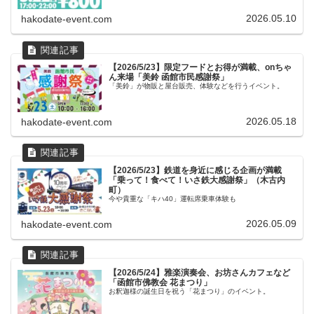
2026.05.10
hakodate-event.com
【2026/5/23】限定フードとお得が満載、onちゃ
ん来場「美鈴 函館市民感謝祭」
「美鈴」が物販と屋台販売、体験などを行うイベント。
2026.05.18
hakodate-event.com
【2026/5/23】鉄道を身近に感じる企画が満載
「乗って！食べて！いさ鉄大感謝祭」（木古内
町）
今や貴重な「キハ40」運転席乗車体験も
2026.05.09
hakodate-event.com
【2026/5/24】雅楽演奏会、お坊さんカフェなど
「函館市佛教会 花まつり」
お釈迦様の誕生日を祝う「花まつり」のイベント。