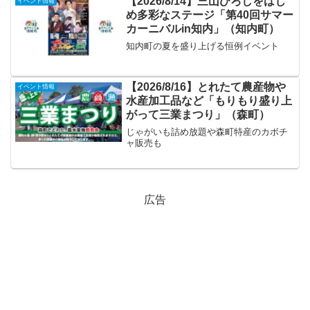
【2026/8/14】三山ひろしをはじ
イベント情報
め多彩なステージ「第40回サマー
カーニバルin知内」（知内町）
知内町の夏を盛り上げる恒例イベント
【2026/8/16】とれたて農産物や
イベント情報
水産加工品など「もりもり盛り上
がって三業まつり」（森町）
じゃがいも詰め放題や森町特産のカボチ
ャ販売も
広告