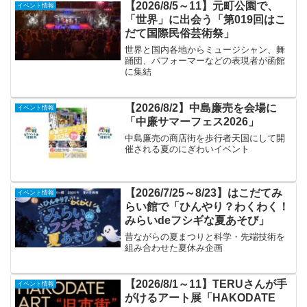
【2026/8/5～11】元町公園で、
イベント情報
「世界」に出会う「第019回はこ
だて国際民俗芸術祭」
世界と国内各地からミュージシャン、舞
踊団、パフォーマーなどの表現者が函館
に集結
【2026/8/2】中島廉売を会場に
イベント情報
「中廉サマーフェス2026」
中島廉売の商店街を歩行者天国にして開
催される夏のにぎわいイベント
【2026/7/25～8/23】はこだてみ
イベント情報
らい館で「ひんやり？わくわく！
みらいdeフシギな夏あそび」
昔ながらの夏まつりと科学・先端技術を
組み合わせた夏休み企画
【2026/8/1～11】TERUさんが手
イベント情報
がけるアート展「HAKODATE