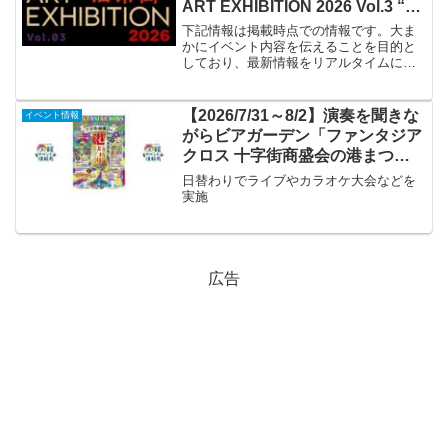
ART EXHIBITION 2026 Vol.3 “旧
市街”」
下記情報は掲載時点での情報です。大ま
かにイベント内容を伝えることを目的と
しており、最新情報をリアルタイムに発
信するものではありません。最新情報は
必ずGLAYオフィシャルサイトや公式SNS
アカウントなどでご確認ください。イベ
【2026/7/31～8/2】演奏を聞きな
イベント情報
ント名HAKODA...
がらビアガーデン「ファンタジア
クロス 十字街商盛会の港まつ
り」
日替わりでライブやカラオケ大会などを
実施
広告