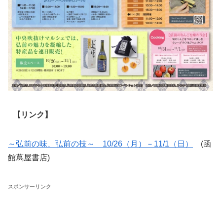
【リンク】
～弘前の味、弘前の技～ 10/26（月）－11/1（日）
(函
館蔦屋書店)
スポンサーリンク