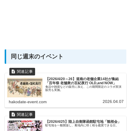
同じ週末のイベント
【2026/4/20～26】道南の老舗企業14社が集結
「百年祭 老舗衆の百紀夜行 OLD,and NOW」
食品や雑貨などの販売に加え、この期間限定のコラボ実演
販売も実施。
2026.04.07
hakodate-event.com
【2026/4/25】陸上自衛隊函館駐屯地「観桜会」
駐屯地を一般開放し、敷地内に咲く桜を鑑賞できる日。