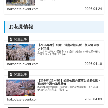
2026.04.24
hakodate-event.com
お花見情報
【2026年版】函館・道南の桜名所・桜穴場スポ
ット25選
どこよりも詳しい函館市内と近郊（道南）の桜名所＆桜の
穴場スポット情報はこちら。
2026.04.10
hakodate-event.com
【2026/4/21～5/6】函館公園の露店と函館公園・
五稜郭公園の花見電飾
2026年の函館公園・五稜郭公園の花見期間は、4月21日
(火)から5月6日(水・祝)まで。
2026.04.03
hakodate-event.com