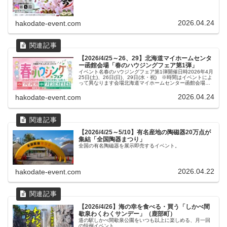
2026.04.24
hakodate-event.com
【2026/4/25～26、29】北海道マイホームセンタ
ー函館会場「春のハウジングフェア第1弾」
イベント名春のハウジングフェア第1弾開催日時2026年4月
25日(土)、26日(日)、29日(水・祝) ※時間はイベントによ
って異なります会場北海道マイホームセンター函館会場函
館市桔梗町418-20駐車場ありおもなイベント内容25日(土)
消...
2026.04.24
hakodate-event.com
【2026/4/25～5/10】有名産地の陶磁器20万点が
集結「全国陶器まつり」
全国の有名陶磁器を展示即売するイベント。
2026.04.22
hakodate-event.com
【2026/4/26】海の幸を食べる・買う「しかべ間
歇泉わくわくサンデー」（鹿部町）
道の駅しかべ間歇泉公園をいつも以上に楽しめる、月一回
の恒例イベント。