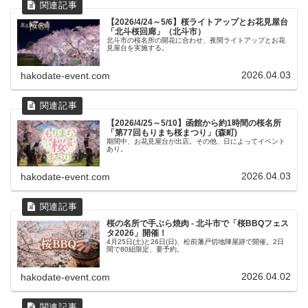
【2026/4/24～5/6】桜ライトアップとお花見屋台
「北斗桜回廊」（北斗市）
北斗市の桜名所の開花に合わせ、夜間ライトアップとお花
見屋台を実施する。
2026.04.03
hakodate-event.com
【2026/4/25～5/10】函館から約1時間の桜名所
「第77回もりまち桜まつり」(森町)
期間中、お花見屋台が出店。その他、日によってイベント
あり。
2026.04.03
hakodate-event.com
桜の名所で手ぶら焼肉 - 北斗市で「桜BBQフェス
タ2026」開催！
4月25日(土)と26日(日)、松前藩戸切地陣屋跡で開催。2日
間で80組限定、要予約。
2026.04.02
hakodate-event.com