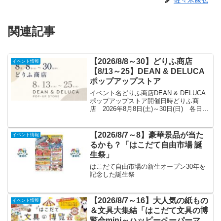
関連記事
【2026/8/8～30】どりふ商店
イベント情報
【8/13～25】DEAN & DELUCA
ポップアップストア
イベント名どりふ商店DEAN & DELUCA
ポップアップストア開催日時どりふ商
店 2026年8月8日(土)～30日(日) 各日
10:00～18:30 ※最終日17:00終了DEAN
& DELUCAポップアップストア 2026年8
月13日...
【2026/8/7～8】豪華景品が当た
イベント情報
るかも？「はこだて自由市場 誕
生祭」
はこだて自由市場の新生オープン30年を
記念した誕生祭
【2026/8/7～16】大人気の紙もの
イベント情報
＆文具大集結「はこだて文具の博
覧会mini～ハッピーペーパーマー