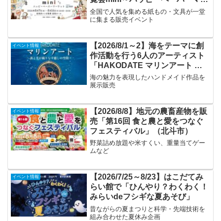
ケット～」
全国で人気を集める紙もの・文具が一堂
に集まる販売イベント
【2026/8/1～2】海をテーマに創
イベント情報
作活動を行う6人のアーティスト
「HAKODATE マリンアート ～
波と光が織りなす癒しの空間～」
海の魅力を表現したハンドメイド作品を
展示販売
【2026/8/8】地元の農畜産物を販
イベント情報
売「第16回 食と農と愛をつなぐ
フェスティバル」（北斗市）
野菜詰め放題や米すくい、重量当てゲー
ムなど
【2026/7/25～8/23】はこだてみ
イベント情報
らい館で「ひんやり？わくわく！
みらいdeフシギな夏あそび」
昔ながらの夏まつりと科学・先端技術を
組み合わせた夏休み企画