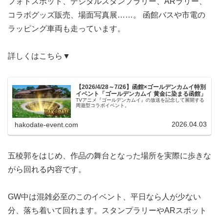
フォトスポット、デジタルスタンプラリー、ARラリー、
コラボグッズ販売、場面写真展……。 函館バスや市電の
ラッピング車両も走っています。
詳しくはこちら▼
【2026/4/28～7/26】函館×ゴールデンカムイ特別
イベント「ゴールデンカムイ 黄金に染まる函館」
TVアニメ『ゴールデンカムイ』の放送を記念して展開する
周遊型コラボイベント。
2026.04.03
hakodate-event.com
五稜郭をはじめ、作品の舞台となった場所を実際に歩きな
がら回れる内容です。
GW中は混雑必至のこのイベント、平日なら人が少ない
分、落ち着いて回れます。スタンプラリーやARスポット