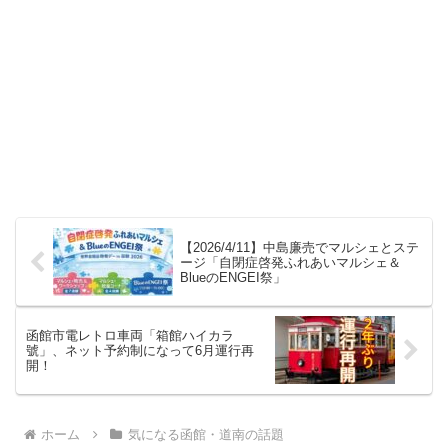
【2026/4/11】中島廉売でマルシェとステ
ージ「自閉症啓発ふれあいマルシェ＆
BlueのENGEI祭」
函館市電レトロ車両「箱館ハイカラ
號」、ネット予約制になって6月運行再
開！
ホーム
気になる函館・道南の話題