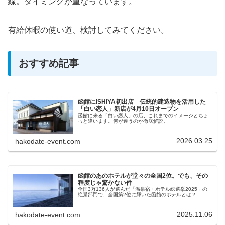
線。タイミングが重なっています。
有給休暇の使い道、検討してみてください。
おすすめ記事
函館にISHIYA初出店 伝統的建造物を活用した
「白い恋人」新店が4月10日オープン
函館に来る「白い恋人」の店、これまでのイメージとちょ
っと違います。何が違うのか徹底解説。
2026.03.25
hakodate-event.com
函館のあのホテルが堂々の全国2位。でも、その
程度じゃ驚かない件
全国3万136人が選んだ「温泉宿・ホテル総選挙2025」の
絶景部門で、全国第2位に輝いた函館のホテルとは？
2025.11.06
hakodate-event.com