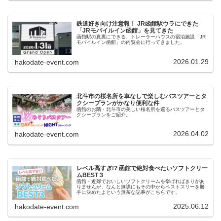
鉄道好き向け注意報！ JR函館駅ウラにできた
「JRモバイルイン函館」を見てきた
函館駅の真裏にできる、トレーラーハウスの宿泊施設「JR
モバイルイン函館」の内覧会に行ってきました。
2026.01.29
hakodate-event.com
北斗市の桜名所を車なしで楽しむバスツアーとタ
クシープランがかなり便利な件
函館のお隣・北斗市の美しい桜名所を巡るバスツアーとタ
クシープランをご紹介。
2026.04.02
hakodate-event.com
レベル高すぎ!? 函館で絶対食べたいソフトクリー
ムBEST３
函館・近郊でおいしいソフトクリームを挙げればきりがあ
りませんが、なんと無謀にもその中からベストスリーを勝
手に決めたよという無茶な記事がこちらです。
2025.06.12
hakodate-event.com