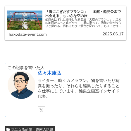
「海にこぎだすブランコ」──函館・船見公園で
出会える、ちいさな空の旅
函館のはずれに登場した新名所「天空のブランコ」。足元
の地面がふっと遠ざかって、風に乗って、函館の街がゆら
りと揺れる。揺れるたびに景色が変わって、ちょっと怖い
くらい。でも、そのスリルがたまらない。この感覚、正直
クセになります。
2025.06.17
hakodate-event.com
この記事を書いた人
佐々木康弘
ライター、時々カメラマン。物を書いたり写
真を撮ったり、それらを編集したりすること
を仕事にしています。編集企画室インサイド
代表。
気になる函館・道南の話題